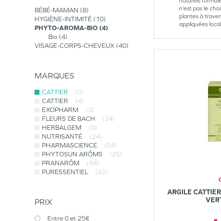
naturels formul
n’est pas le ch
BÉBÉ-MAMAN
8
plantes à traver
HYGIÈNE-INTIMITÉ
10
appliquées loca
PHYTO-AROMA-BIO
4
Bio
4
VISAGE-CORPS-CHEVEUX
40
MARQUES
CATTIER
(0)
CATTIER
(4)
EXOPHARM
(3)
FLEURS DE BACH
(24)
HERBALGEM
(9)
NUTRISANTÉ
(24)
PHARMASCIENCE
(54)
PHYTOSUN ARÔMS
(25)
PRANARÔM
(44)
PURESSENTIEL
(42)
ARGILE CATTIER
VER
PRIX
Entre 0 et 25€