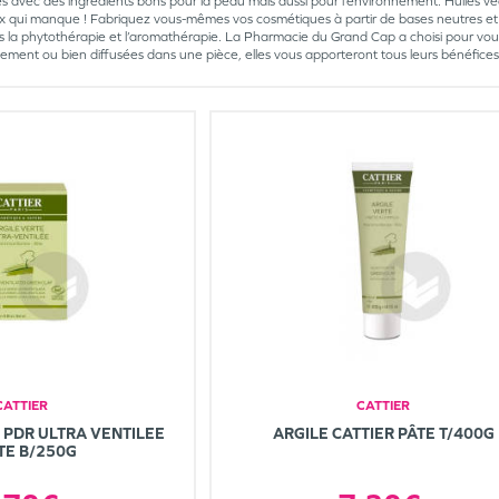
és avec des ingrédients bons pour la peau mais aussi pour l’environnement. Huiles vé
oix qui manque ! Fabriquez vous-mêmes vos cosmétiques à partir de bases neutres et 
s la phytothérapie et l’aromathérapie. La Pharmacie du Grand Cap a choisi pour vous le
lement ou bien diffusées dans une pièce, elles vous apporteront tous leurs bénéfices
CATTIER
CATTIER
 PDR ULTRA VENTILEE
ARGILE CATTIER PÂTE T/400G
TE B/250G