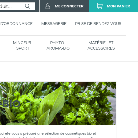
ME CONNECTER
MON PANIER
 D’ORDONNANCE
MESSAGERIE
PRISE DE RENDEZ-VOUS
MINCEUR-
PHYTO-
MATÉRIEL ET
SPORT
AROMA-BIO
ACCESSOIRES
BIO
oi elle vous a préparé une sélection de cosmétiques bio et