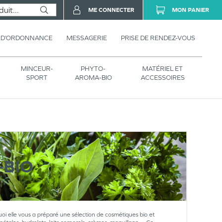
ME CONNECTER
MON PANIER
 D’ORDONNANCE
MESSAGERIE
PRISE DE RENDEZ-VOUS
MINCEUR-
PHYTO-
MATÉRIEL ET
SPORT
AROMA-BIO
ACCESSOIRES
BIO
oi elle vous a préparé une sélection de cosmétiques bio et