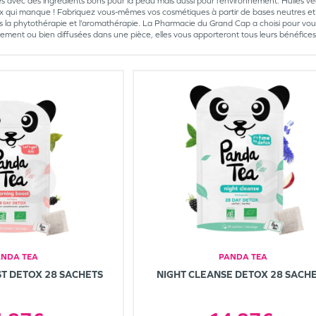
és avec des ingrédients bons pour la peau mais aussi pour l’environnement. Huiles vé
oix qui manque ! Fabriquez vous-mêmes vos cosmétiques à partir de bases neutres et 
s la phytothérapie et l’aromathérapie. La Pharmacie du Grand Cap a choisi pour vous le
lement ou bien diffusées dans une pièce, elles vous apporteront tous leurs bénéfices
ANDA TEA
PANDA TEA
T DETOX 28 SACHETS
NIGHT CLEANSE DETOX 28 SACH