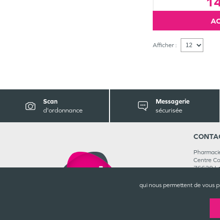
1
Afficher :
Scan
Messagerie
d'ordonnance
sécurisée
CONTA
Pharmaci
Centre C
76620
L
02 35 46
Rejoignez
qui nous permettent de vous p