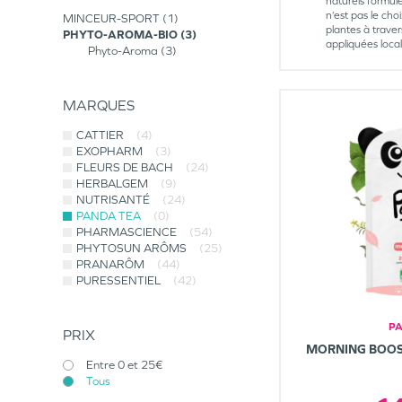
naturels formul
n’est pas le ch
MINCEUR-SPORT
1
plantes à traver
PHYTO-AROMA-BIO
3
appliquées loca
Phyto-Aroma
3
MARQUES
CATTIER
(4)
EXOPHARM
(3)
FLEURS DE BACH
(24)
HERBALGEM
(9)
NUTRISANTÉ
(24)
PANDA TEA
(0)
PHARMASCIENCE
(54)
PHYTOSUN ARÔMS
(25)
PRANARÔM
(44)
PURESSENTIEL
(42)
P
PRIX
MORNING BOOS
Entre 0 et 25€
Tous