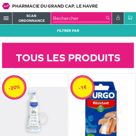
PHARMACIE DU GRAND CAP, LE HAVRE
SCAN
menu
ORDONNANCE
FILTRER PAR
TOUS LES PRODUITS
-20%
-1€