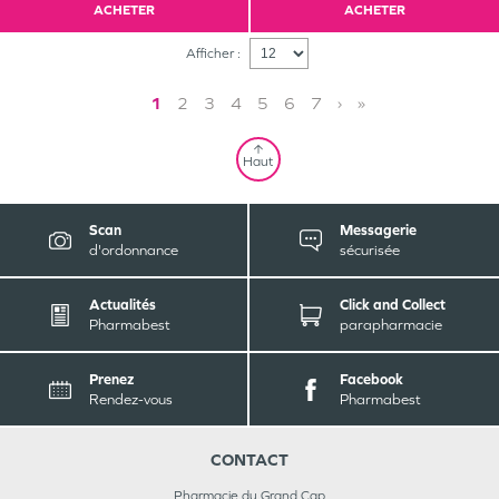
ACHETER
ACHETER
Afficher :
1
2
3
4
5
6
7
›
»
Haut
Scan
Messagerie
d'ordonnance
sécurisée
Actualités
Click and Collect
Pharmabest
parapharmacie
Prenez
Facebook
Rendez-vous
Pharmabest
CONTACT
Pharmacie du Grand Cap