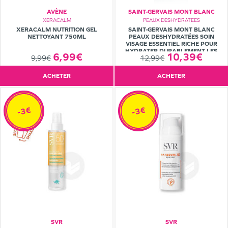
AVÈNE
SAINT-GERVAIS MONT BLANC
XERACALM
PEAUX DESHYDRATEES
XERACALM NUTRITION GEL
SAINT-GERVAIS MONT BLANC
NETTOYANT 750ML
PEAUX DESHYDRATÉES SOIN
VISAGE ESSENTIEL RICHE POUR
HYDRATER DURABLEMENT LES
6,99€
10,39€
9,99€
12,99€
PEAUX SÈCHES À TRÈS SÈCHES. 40
ML
ACHETER
ACHETER
-3€
-3€
SVR
SVR