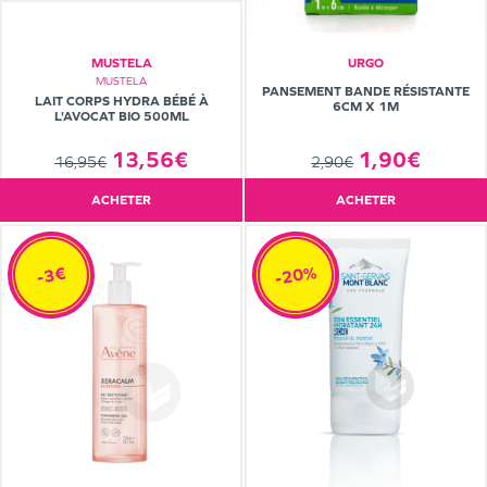
MUSTELA
URGO
MUSTELA
PANSEMENT BANDE RÉSISTANTE
LAIT CORPS HYDRA BÉBÉ À
6CM X 1M
L'AVOCAT BIO 500ML
13,56€
1,90€
16,95€
2,90€
ACHETER
ACHETER
-20%
-3€