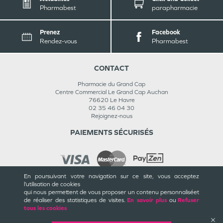
Pharmabest
parapharmacie
Prenez
Facebook
Rendez-vous
Pharmabest
CONTACT
Pharmacie du Grand Cap
Centre Commercial Le Grand Cap Auchan
76620
Le Havre
02 35 46 04 30
Rejoignez-nous
PAIEMENTS SÉCURISÉS
En poursuivant votre navigation sur ce site, vous acceptez
l’utilisation de cookies
INFORMATIONS
qui nous permettent de vous proposer un contenu personnalisé
et
de réaliser des statistiques de visites.
En savoir plus
ou
Refuser
CGU / CGV
tous les cookies
Mentions légales
Plan du site