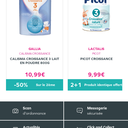
GALLIA
LACTALIS
CALISMA CROISSANCE
PICOT
CALISMA CROISSANCE 3 LAIT
PICOT CROISSANCE
EN POUDRE 800G
10,99€
9,99€
-50%
2+1
sur le 2ème
produit identique offert
Scan
Messagerie
d'ordonnance
sécurisée
Actualités
Click and Collect