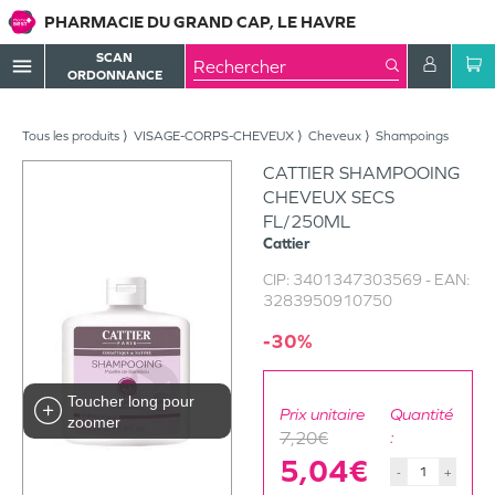
PHARMACIE DU GRAND CAP, LE HAVRE
SCAN
menu
ORDONNANCE
Tous les produits
VISAGE-CORPS-CHEVEUX
Cheveux
Shampoings
CATTIER SHAMPOOING
CHEVEUX SECS
FL/250ML
Cattier
CIP:
3401347303569
- EAN:
3283950910750
-30%
Toucher long pour
Prix unitaire
Quantité
zoomer
7,20€
:
5,04€
-
+