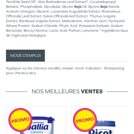
Ternifolia Seed Oil*, Aloe Barbadensis Leaf Extract*, Cocamidopropyl
Betaine, Phospholipids, Glycolipids, Glycine
Soja
Oil, Glycine
Soja
Sterols,
Acetum (Vinegar), Glycerin, Lavandula Augustifolia Extract, Rosmarinus
Officinalis Leaf Extract, Salvia Officinalis leaf Extract, Thymus Vulgaris
Extract, Bambusa Vulgaris Extract, Maltodextrin, Xanthan Gum, Hyrolyzed
Wheat Protein, Sodium Chloride, Phytic Acid, Potassium Sorbate, Sodium
Benzoate, Benzyl Alcohol, Lactic Acid, Parfum, Limonene.* Ingrédients issus
de l'agriculure biologique.
MODE D’EMPLOI
Appliquer sur les cheveux mouillés, masser, rincer. Indication : Shampooing
pour cheveux secs.
NOS MEILLEURES
VENTES
PROMO
PROMO