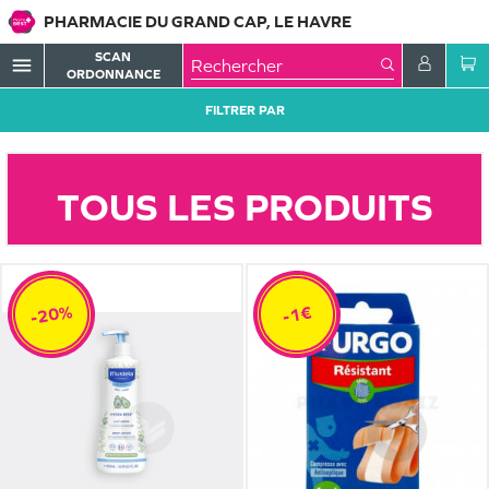
PHARMACIE DU GRAND CAP, LE HAVRE
SCAN
menu
ORDONNANCE
FILTRER PAR
TOUS LES PRODUITS
-20%
-1€