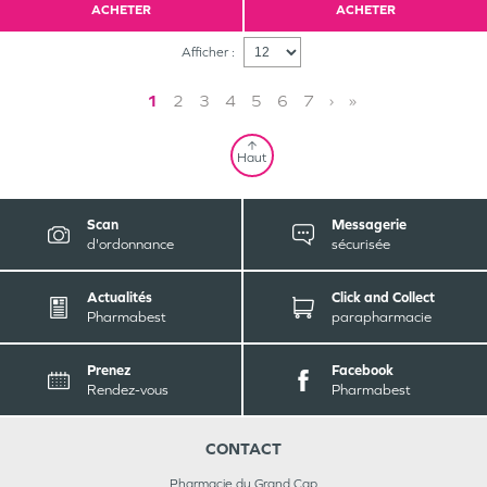
ACHETER
ACHETER
Afficher :
1
2
3
4
5
6
7
›
»
Haut
Scan
Messagerie
d'ordonnance
sécurisée
Actualités
Click and Collect
Pharmabest
parapharmacie
Prenez
Facebook
Rendez-vous
Pharmabest
CONTACT
Pharmacie du Grand Cap