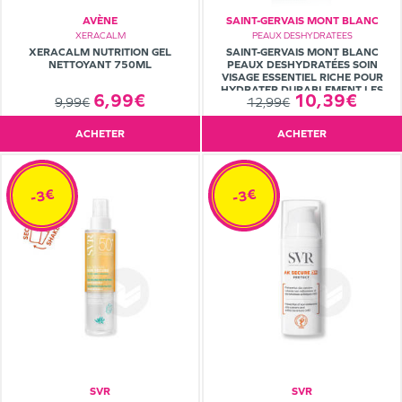
AVÈNE
SAINT-GERVAIS MONT BLANC
XERACALM
PEAUX DESHYDRATEES
XERACALM NUTRITION GEL
SAINT-GERVAIS MONT BLANC
NETTOYANT 750ML
PEAUX DESHYDRATÉES SOIN
VISAGE ESSENTIEL RICHE POUR
HYDRATER DURABLEMENT LES
6,99€
10,39€
9,99€
12,99€
PEAUX SÈCHES À TRÈS SÈCHES. 40
ML
ACHETER
ACHETER
-3€
-3€
SVR
SVR