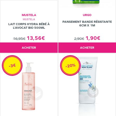
MUSTELA
URGO
MUSTELA
PANSEMENT BANDE RÉSISTANTE
LAIT CORPS HYDRA BÉBÉ À
6CM X 1M
L'AVOCAT BIO 500ML
13,56€
1,90€
16,95€
2,90€
ACHETER
ACHETER
-20%
-3€