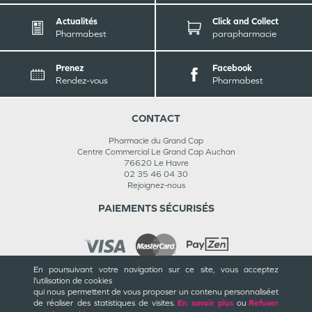
Actualités
Click and Collect
Pharmabest
parapharmacie
Prenez
Facebook
Rendez-vous
Pharmabest
CONTACT
Pharmacie du Grand Cap
Centre Commercial Le Grand Cap Auchan
76620
Le Havre
02 35 46 04 30
Rejoignez-nous
PAIEMENTS SÉCURISÉS
En poursuivant votre navigation sur ce site, vous acceptez
l’utilisation de cookies
INFORMATIONS
qui nous permettent de vous proposer un contenu personnalisé
et
de réaliser des statistiques de visites.
En savoir plus
ou
Refuser
CGU / CGV