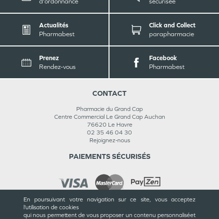
d'ordonnance
sécurisée
Actualités
Click and Collect
Pharmabest
parapharmacie
Prenez
Facebook
Rendez-vous
Pharmabest
CONTACT
Pharmacie du Grand Cap
Centre Commercial Le Grand Cap Auchan
76620
Le Havre
02 35 46 04 30
Rejoignez-nous
PAIEMENTS SÉCURISÉS
En poursuivant votre navigation sur ce site, vous acceptez
l’utilisation de cookies
INFORMATIONS
qui nous permettent de vous proposer un contenu personnalisé
et