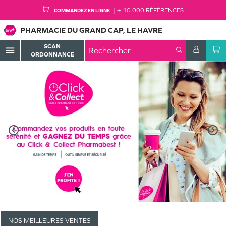
+ 10 000 RÉFÉRENCES
COMMANDEZ EN LIGNE
PHARMACIE DU GRAND CAP, LE HAVRE
SCAN
menu
ORDONNANCE
NOS MEILLEURES VENTES