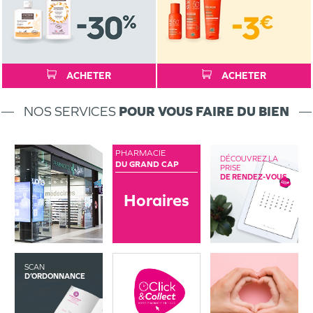
ACHETER
ACHETER
NOS SERVICES
POUR VOUS FAIRE DU BIEN
PHARMACIE
DÉCOUVREZ LA
DU GRAND CAP
PRISE
DE RENDEZ-VOUS
Horaires
SCAN
D’ORDONNANCE