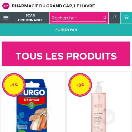
PHARMACIE DU GRAND CAP, LE HAVRE
SCAN
menu
ORDONNANCE
FILTRER PAR
TOUS LES PRODUITS
-1€
-3€