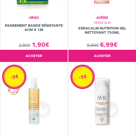
URGO
AVÈNE
XERACALM
PANSEMENT BANDE RÉSISTANTE
XERACALM NUTRITION GEL
6CM X 1M
NETTOYANT 750ML
6,99€
1,90€
9,99€
2,90€
ACHETER
ACHETER
-3€
-3€