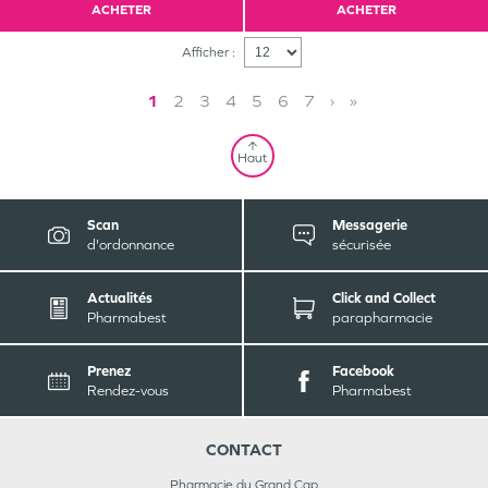
ACHETER
ACHETER
Afficher :
1
2
3
4
5
6
7
›
»
Haut
Scan
Messagerie
d'ordonnance
sécurisée
Actualités
Click and Collect
Pharmabest
parapharmacie
Prenez
Facebook
Rendez-vous
Pharmabest
CONTACT
Pharmacie du Grand Cap