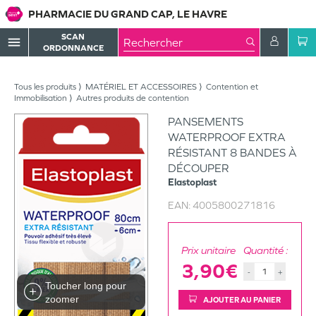
PHARMACIE DU GRAND CAP, LE HAVRE
SCAN
menu
ORDONNANCE
Tous les produits
MATÉRIEL ET ACCESSOIRES
Contention et
Immobilisation
Autres produits de contention
PANSEMENTS
WATERPROOF EXTRA
RÉSISTANT 8 BANDES À
DÉCOUPER
Elastoplast
EAN:
4005800271816
Prix unitaire
Quantité :
3,90€
-
+
Toucher long pour
zoomer
AJOUTER AU PANIER