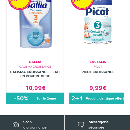
GALLIA
LACTALIS
CALISMA CROISSANCE
PICOT
CALISMA CROISSANCE 3 LAIT
PICOT CROISSANCE
EN POUDRE 800G
10,99€
9,99€
-50%
2+1
sur le 2ème
produit identique offert
Scan
Messagerie
d'ordonnance
sécurisée