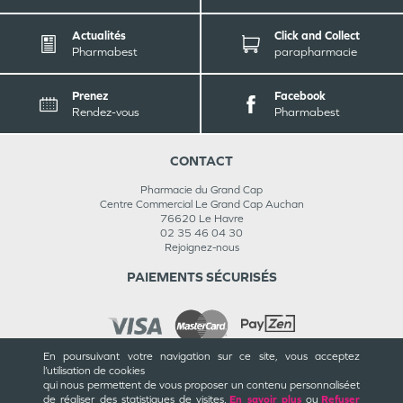
Actualités
Click and Collect
Pharmabest
parapharmacie
Prenez
Facebook
Rendez-vous
Pharmabest
CONTACT
Pharmacie du Grand Cap
Centre Commercial Le Grand Cap Auchan
76620
Le Havre
02 35 46 04 30
Rejoignez-nous
PAIEMENTS SÉCURISÉS
En poursuivant votre navigation sur ce site, vous acceptez
l’utilisation de cookies
INFORMATIONS
qui nous permettent de vous proposer un contenu personnalisé
et
de réaliser des statistiques de visites.
En savoir plus
ou
Refuser