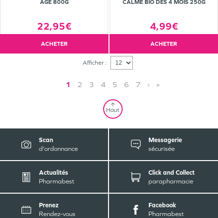
AGE 800G
CALME BIO DÈS 4 MOIS 250G
22,95€
4,99€
ACHETER
ACHETER
Afficher :
1
2
3
4
5
6
7
›
»
Haut
Scan
Messagerie
d'ordonnance
sécurisée
Actualités
Click and Collect
Pharmabest
parapharmacie
Prenez
Facebook
Rendez-vous
Pharmabest