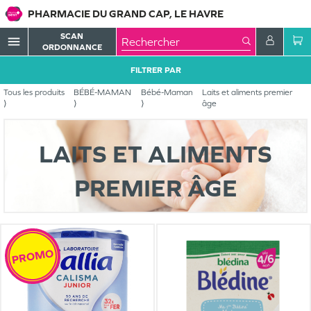
PHARMACIE DU GRAND CAP, LE HAVRE
SCAN
menu
ORDONNANCE
FILTRER PAR
Tous les produits
BÉBÉ-MAMAN
Bébé-Maman
Laits et aliments premier
âge
LAITS ET ALIMENTS
PREMIER ÂGE
PROMO