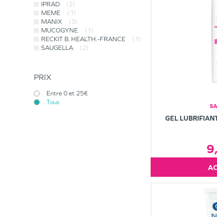
IPRAD
(2)
MEME
(1)
MANIX
(3)
MUCOGYNE
(1)
RECKIT B. HEALTH.-FRANCE
(1)
SAUGELLA
(2)
PRIX
Entre 0 et 25€
Tous
S
GEL LUBRIFIAN
9