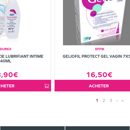
DUREX
EFFIK
DE LUBRIFIANT INTIME
GELIOFIL PROTECT GEL VAGIN 7
40ML
3,90€
16,50€
ACHETER
ACHETER
1
2
3
›
»