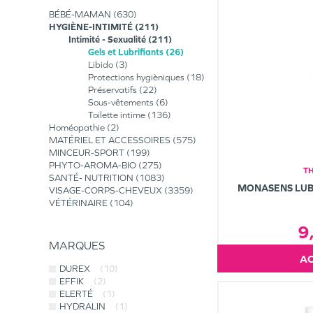
BÉBÉ-MAMAN
630
HYGIÈNE-INTIMITÉ
211
Intimité - Sexualité
211
Gels et Lubrifiants
26
Libido
3
Protections hygièniques
18
Préservatifs
22
Sous-vêtements
6
Toilette intime
136
Homéopathie
2
MATÉRIEL ET ACCESSOIRES
575
MINCEUR-SPORT
199
PHYTO-AROMA-BIO
275
T
SANTÉ- NUTRITION
1083
MONASENS LUBR
VISAGE-CORPS-CHEVEUX
3359
VÉTÉRINAIRE
104
9
MARQUES
DUREX
(10)
EFFIK
(2)
ELERTÉ
(1)
HYDRALIN
(1)