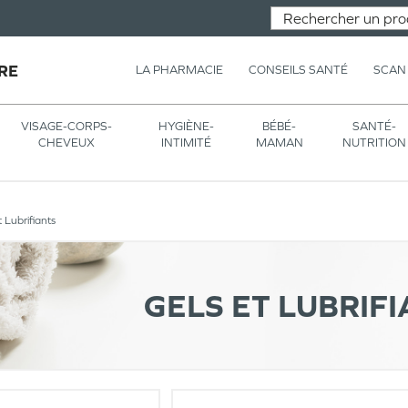
RE
LA PHARMACIE
CONSEILS SANTÉ
SCAN
VISAGE-CORPS-
HYGIÈNE-
BÉBÉ-
SANTÉ-
CHEVEUX
INTIMITÉ
MAMAN
NUTRITION
t Lubrifiants
GELS ET LUBRIF