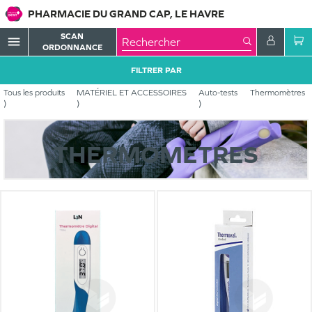
PHARMACIE DU GRAND CAP, LE HAVRE
SCAN
menu
ORDONNANCE
FILTRER PAR
Tous les produits
MATÉRIEL ET ACCESSOIRES
Auto-tests
Thermomètres
THERMOMÈTRES