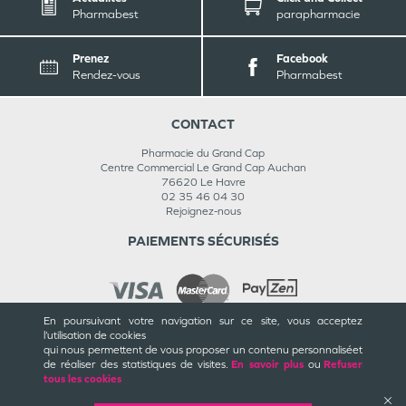
Pharmabest
parapharmacie
Prenez
Facebook
Rendez-vous
Pharmabest
CONTACT
Pharmacie du Grand Cap
Centre Commercial Le Grand Cap Auchan
76620
Le Havre
02 35 46 04 30
Rejoignez-nous
PAIEMENTS SÉCURISÉS
En poursuivant votre navigation sur ce site, vous acceptez
l’utilisation de cookies
INFORMATIONS
qui nous permettent de vous proposer un contenu personnalisé
et
de réaliser des statistiques de visites.
En savoir plus
ou
Refuser
CGU / CGV
tous les cookies
Mentions légales
Plan du site