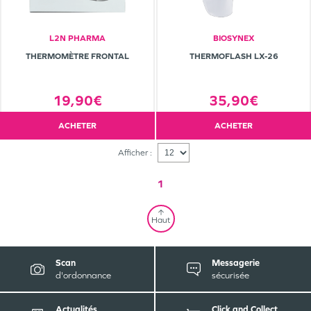
L2N PHARMA
BIOSYNEX
THERMOMÈTRE FRONTAL
THERMOFLASH LX-26
19,90€
35,90€
ACHETER
ACHETER
Afficher :
1
Haut
Scan
Messagerie
d'ordonnance
sécurisée
Actualités
Click and Collect