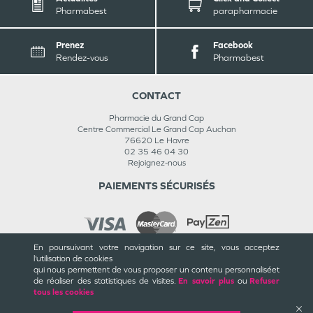
Pharmabest
parapharmacie
Prenez
Facebook
Rendez-vous
Pharmabest
CONTACT
Pharmacie du Grand Cap
Centre Commercial Le Grand Cap Auchan
76620
Le Havre
02 35 46 04 30
Rejoignez-nous
PAIEMENTS SÉCURISÉS
En poursuivant votre navigation sur ce site, vous acceptez
l’utilisation de cookies
INFORMATIONS
qui nous permettent de vous proposer un contenu personnalisé
et
de réaliser des statistiques de visites.
En savoir plus
ou
Refuser
CGU / CGV
tous les cookies
Mentions légales
Plan du site