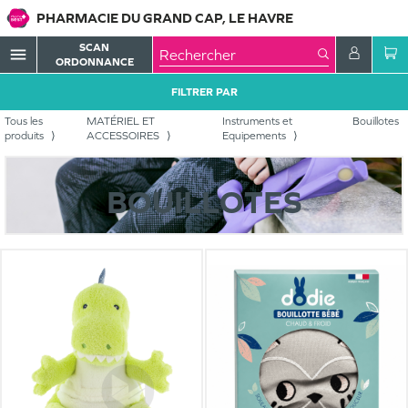
PHARMACIE DU GRAND CAP, LE HAVRE
SCAN
menu
ORDONNANCE
FILTRER PAR
Tous les
MATÉRIEL ET
Instruments et
Bouillotes
produits
ACCESSOIRES
Equipements
BOUILLOTES