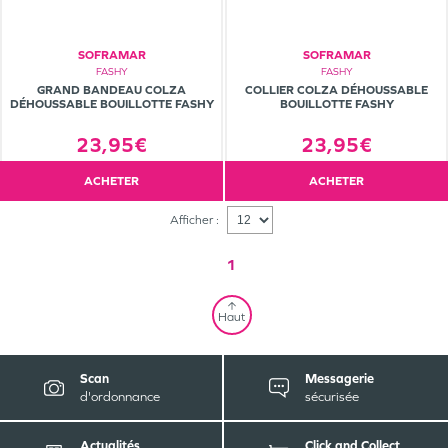
SOFRAMAR
SOFRAMAR
FASHY
FASHY
GRAND BANDEAU COLZA
COLLIER COLZA DÉHOUSSABLE
DÉHOUSSABLE BOUILLOTTE FASHY
BOUILLOTTE FASHY
23,95€
23,95€
ACHETER
ACHETER
Afficher :
1
Haut
Scan
Messagerie
d'ordonnance
sécurisée
Actualités
Click and Collect