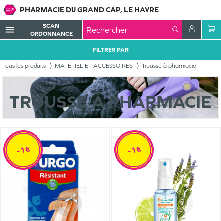
PHARMACIE DU GRAND CAP, LE HAVRE
SCAN
menu
ORDONNANCE
FILTRER PAR
Tous les produits
MATÉRIEL ET ACCESSOIRES
Trousse à pharmacie
TROUSSE À PHARMACIE
-1€
-1€