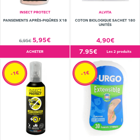
INSECT PROTECT
ALVITA
PANSEMENTS APRÈS-PIQÛRES X18
COTON BIOLOGIQUE SACHET 180
UNITÉS
5,95€
4,90€
6,95€
7.95€
ACHETER
les 2 produits
-1€
-1€