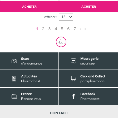
ACHETER
ACHETER
Afficher :
1
2
3
4
5
6
7
›
»
Haut
Scan
Messagerie
d'ordonnance
sécurisée
Actualités
Click and Collect
Pharmabest
parapharmacie
Prenez
Facebook
Rendez-vous
Pharmabest
CONTACT