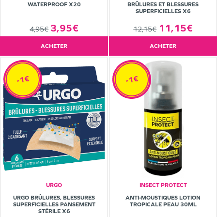
WATERPROOF X20
BRÛLURES ET BLESSURES
SUPERFICIELLES X6
3,95€
11,15€
4,95€
12,15€
ACHETER
ACHETER
-1€
-1€
URGO
INSECT PROTECT
URGO BRÛLURES, BLESSURES
ANTI-MOUSTIQUES LOTION
SUPERFICIELLES PANSEMENT
TROPICALE PEAU 30ML
STÉRILE X6