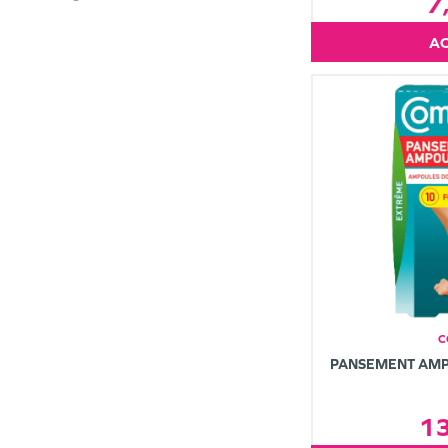
7
C
PANSEMENT AM
1