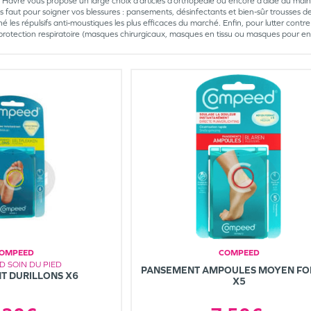
Havre vous propose un large choix d’articles d’orthopédie ou encore d’aide au ma
us faut pour soigner vos blessures : pansements, désinfectants et bien-sûr trousses 
é les répulsifs anti-moustiques les plus efficaces du marché. Enfin, pour lutter contre
rotection respiratoire (masques chirurgicaux, masques en tissu ou masques pour en
OMPEED
COMPEED
 SOIN DU PIED
PANSEMENT AMPOULES MOYEN F
T DURILLONS X6
X5