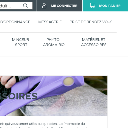
ME CONNECTER
MON PANIER
 D’ORDONNANCE
MESSAGERIE
PRISE DE RENDEZ-VOUS
MINCEUR-
PHYTO-
MATÉRIEL ET
SPORT
AROMA-BIO
ACCESSOIRES
SSOIRES
prix qui vous seront utiles au quotidien. La Pharmacie du