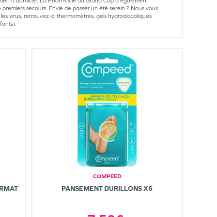
intien à domicile. La Pharmacie du Grand Cap a également
de premiers secours. Envie de passer un été serein ? Nous vous
 les virus, retrouvez ici thermomètres, gels hydroalcooliques
fants).
COMPEED
ORMAT
PANSEMENT DURILLONS X6