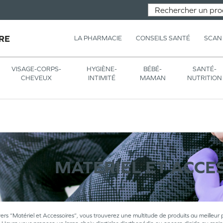
RE
LA PHARMACIE
CONSEILS SANTÉ
SCAN
VISAGE-CORPS-
HYGIÈNE-
BÉBÉ-
SANTÉ-
CHEVEUX
INTIMITÉ
MAMAN
NUTRITION
MATÉRIEL ET ACCE
vers “Matériel et Accessoires”, vous trouverez une multitude de produits au meilleur 