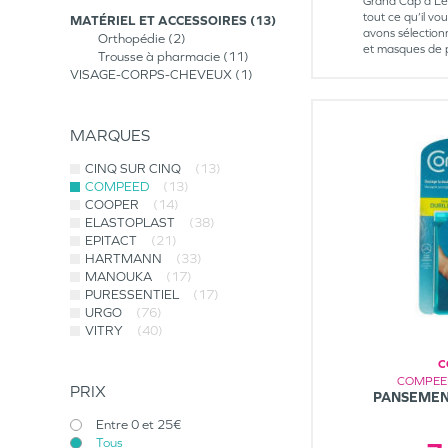
Grand Cap à Le 
tout ce qu’il vo
MATÉRIEL ET ACCESSOIRES
13
avons sélectionn
Orthopédie
2
et masques de p
Trousse à pharmacie
11
VISAGE-CORPS-CHEVEUX
1
MARQUES
CINQ SUR CINQ
(13)
COMPEED
(13)
COOPER
(14)
ELASTOPLAST
(38)
EPITACT
(21)
HARTMANN
(33)
MANOUKA
(17)
PURESSENTIEL
(17)
URGO
(76)
VITRY
(40)
C
COMPEED
PRIX
PANSEMEN
Entre 0 et 25€
Tous