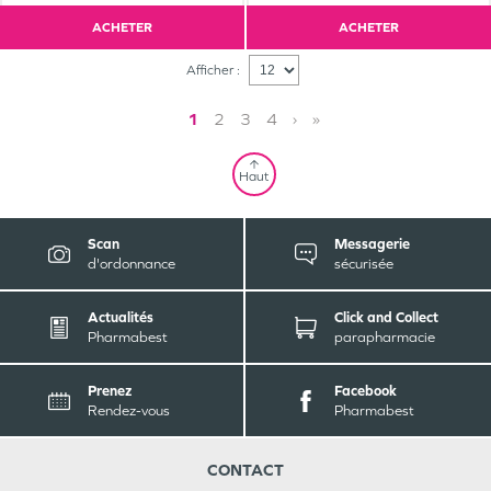
ACHETER
ACHETER
Afficher :
1
2
3
4
›
»
Haut
Scan
Messagerie
d'ordonnance
sécurisée
Actualités
Click and Collect
Pharmabest
parapharmacie
Prenez
Facebook
Rendez-vous
Pharmabest
CONTACT