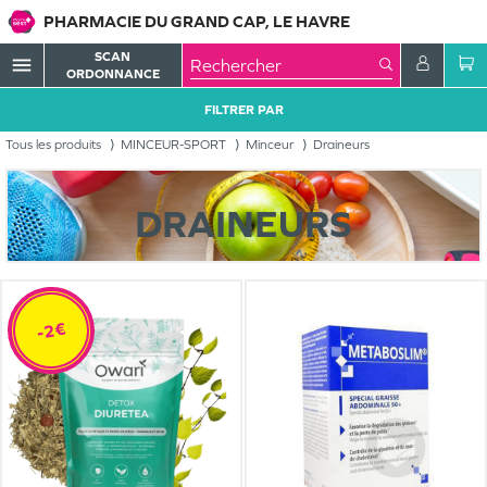
PHARMACIE DU GRAND CAP, LE HAVRE
SCAN
menu
ORDONNANCE
FILTRER PAR
Tous les produits
MINCEUR-SPORT
Minceur
Draineurs
DRAINEURS
-2€