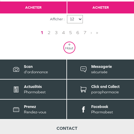
ACHETER
ACHETER
Afficher :
1
2
3
4
5
6
7
›
»
Haut
Scan
Messagerie
d'ordonnance
sécurisée
Actualités
Click and Collect
Pharmabest
parapharmacie
Prenez
Facebook
Rendez-vous
Pharmabest
CONTACT