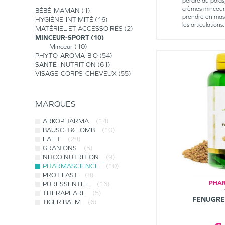
perdre du poids,
crèmes minceur
BÉBÉ-MAMAN
1
prendre en mass
HYGIÈNE-INTIMITÉ
16
les articulations.
MATÉRIEL ET ACCESSOIRES
2
MINCEUR-SPORT
10
Minceur
10
PHYTO-AROMA-BIO
54
SANTÉ- NUTRITION
61
VISAGE-CORPS-CHEVEUX
55
MARQUES
ARKOPHARMA
(14)
BAUSCH & LOMB
(10)
EAFIT
(28)
GRANIONS
(5)
NHCO NUTRITION
(9)
PHARMASCIENCE
(10)
PROTIFAST
(8)
PHAR
PURESSENTIEL
(16)
THERAPEARL
(5)
FENUGRE
TIGER BALM
(6)