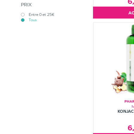
6
PRIX
Entre 0 et 25€
Tous
PHAR
KONJAC
6