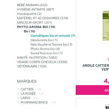
BÉBÉ-MAMAN
632
HYGIÈNE-INTIMITÉ
887
Homéopathie
2
MATÉRIEL ET ACCESSOIRES
574
MINCEUR-SPORT
201
PHYTO-AROMA-BIO
16
Bio
16
Cosmétiques bio et naturels
7
Déodorants bio
1
Gels douche et Savons bio
3
Phyto-Aroma bio
4
Santé Nutrition bio
1
SANTÉ- NUTRITION
1082
VISAGE-CORPS-CHEVEUX
3359
ARGILE CATTIER
VÉTÉRINAIRE
104
VER
4
MARQUES
CATTIER
(4)
LA ROSÉE
(1)
LAINO
(1)
PHARMASCIENCE
(1)