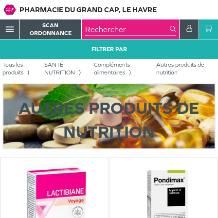
PHARMACIE DU GRAND CAP, LE HAVRE
SCAN
menu
ORDONNANCE
FILTRER PAR
Tous les
SANTÉ-
Compléments
Autres produits de
produits
NUTRITION
alimentaires
nutrition
AUTRES PRODUITS DE
NUTRITION