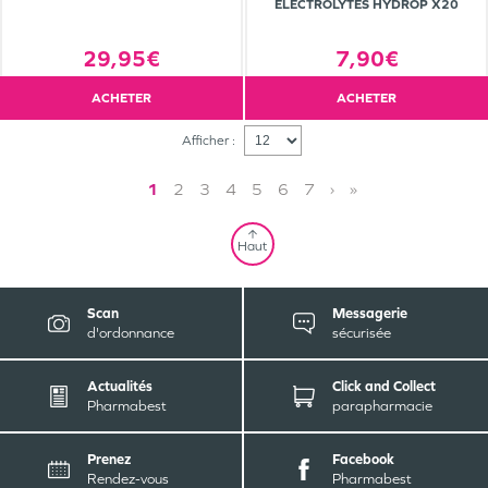
ÉLECTROLYTES HYDROP X20
29,95€
7,90€
ACHETER
ACHETER
Afficher :
1
2
3
4
5
6
7
›
»
Haut
Scan
Messagerie
d'ordonnance
sécurisée
Actualités
Click and Collect
Pharmabest
parapharmacie
Prenez
Facebook
Rendez-vous
Pharmabest