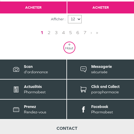
ACHETER
ACHETER
Afficher :
1
2
3
4
5
6
7
›
»
Haut
Scan
Messagerie
d'ordonnance
sécurisée
Actualités
Click and Collect
Pharmabest
parapharmacie
Prenez
Facebook
Rendez-vous
Pharmabest
CONTACT