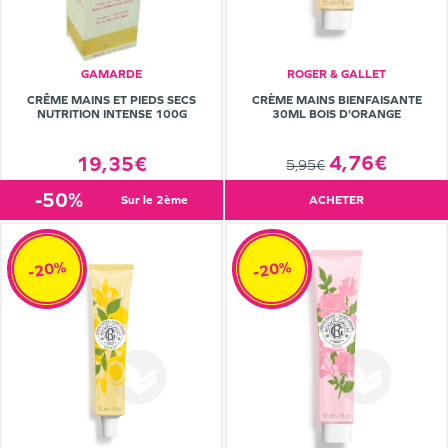
GAMARDE
ROGER & GALLET
CRÈME MAINS BIENFAISANTE
CRÊME MAINS ET PIEDS SECS
30ML BOIS D'ORANGE
NUTRITION INTENSE 100G
4,76€
19,35€
5,95€
-50%
sur le 2ème
ACHETER
-20%
-20%