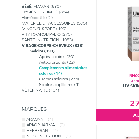
BÉBÉ-MAMAN
630
HYGIÈNE-INTIMITÉ
884
Homéopathie
2
MATÉRIEL ET ACCESSOIRES
575
MINCEUR-SPORT
199
PHYTO-AROMA-BIO
275
SANTÉ- NUTRITION
1083
VISAGE-CORPS-CHEVEUX
333
Solaire
333
Après-solaires
20
Autobronzants
22
Compléments alimentaires
solaires
14
NHCO
Crèmes solaires
276
AMI
Solaires capillaires
1
UV SKI
VÉTÉRINAIRE
104
2
MARQUES
ARAGAN
(1)
ARKOPHARMA
(2)
HERBESAN
(1)
NHCO NUTRITION
(1)