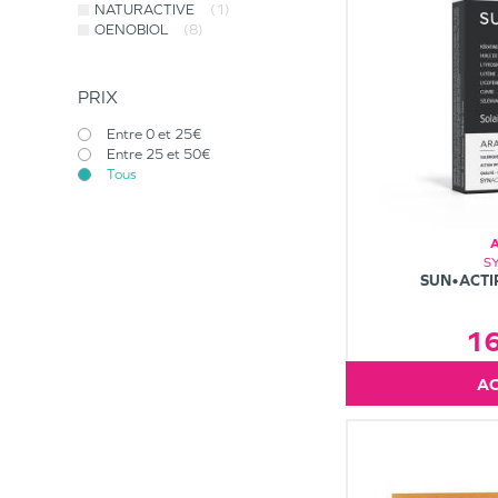
NATURACTIVE
(1)
OENOBIOL
(8)
PRIX
Entre 0 et 25€
Entre 25 et 50€
Tous
S
SUN•ACTI
1