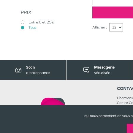
PRIX
Entre 0 et 25€
Tous
Afficher :
Scan
Messagerie
d'ordonnance
sécurisée
CONTA
Pharmaci
Centre C
76620
L
02 35 46
qui nous permettent de vous p
Rejoignez