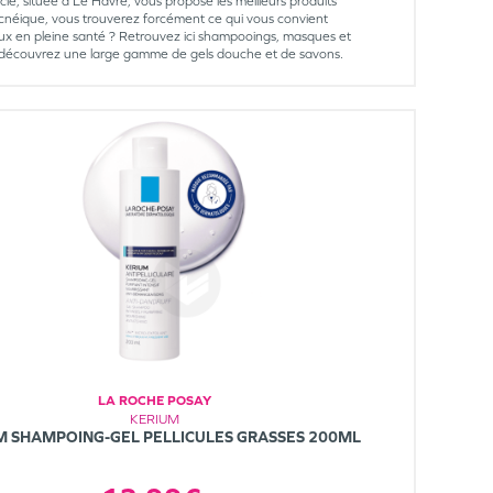
e, située à Le Havre, vous propose les meilleurs produits
cnéique, vous trouverez forcément ce qui vous convient
x en pleine santé ? Retrouvez ici shampooings, masques et
rps, découvrez une large gamme de gels douche et de savons.
LA ROCHE POSAY
KERIUM
M SHAMPOING-GEL PELLICULES GRASSES 200ML