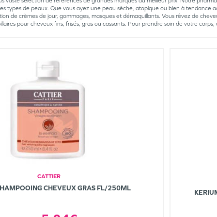
us vaste sélection de références de grandes marques au meilleur prix. Notre pharmaci
les types de peaux. Que vous ayez une peau sèche, atopique ou bien à tendance a
tion de crèmes de jour, gommages, masques et démaquillants. Vous rêvez de cheveu
pillaires pour cheveux fins, frisés, gras ou cassants. Pour prendre soin de votre co
CATTIER
SHAMPOOING CHEVEUX GRAS FL/250ML
KERIU