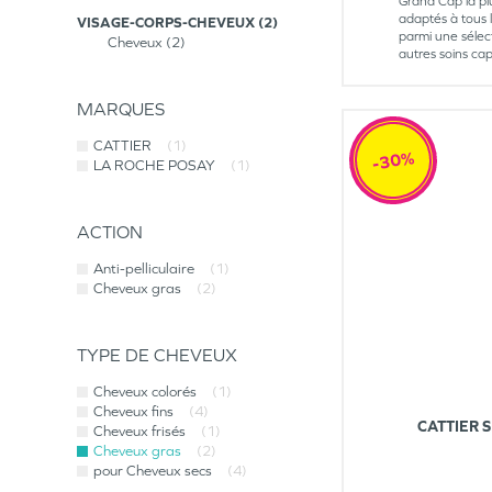
Grand Cap la pl
adaptés à tous 
VISAGE-CORPS-CHEVEUX
2
parmi une sélec
Cheveux
2
autres soins ca
MARQUES
CATTIER
(1)
-30%
LA ROCHE POSAY
(1)
ACTION
Anti-pelliculaire
(1)
Cheveux gras
(2)
TYPE DE CHEVEUX
Cheveux colorés
(1)
Cheveux fins
(4)
CATTIER 
Cheveux frisés
(1)
Cheveux gras
(2)
pour Cheveux secs
(4)