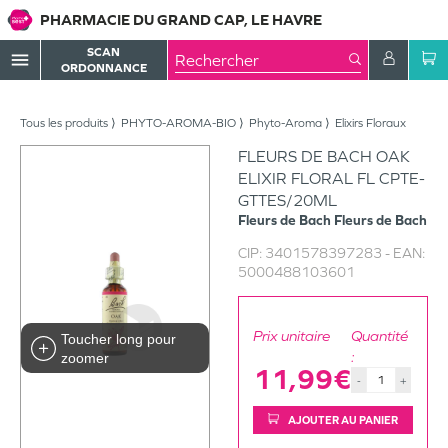
PHARMACIE DU GRAND CAP, LE HAVRE
SCAN
menu
ORDONNANCE
Tous les produits
PHYTO-AROMA-BIO
Phyto-Aroma
Elixirs Floraux
FLEURS DE BACH OAK
ELIXIR FLORAL FL CPTE-
GTTES/20ML
Fleurs de Bach
Fleurs de Bach
CIP:
3401578397283
- EAN:
5000488103601
Prix unitaire
Quantité
Toucher long pour
:
zoomer
11,99€
-
+
AJOUTER AU PANIER