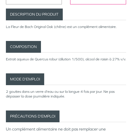
DESCRIPTION DU PRODUIT
La Fleur de Bach Original Oak (chêne) est un complément alimentaire.
COMPOSITION
Extrait aqueux de Quercus robur (dilution 1/500), alcool de raisin à 27% v/v.
MODE D’EMPLOI
2 gouttes dans un verre d'eau ou sur la langue 4 fois par jour. Ne pas
dépasser la dose journalière indiquée.
PRÉCAUTIONS D’EMPLOI
Un complément alimentaire ne doit pas remplacer une