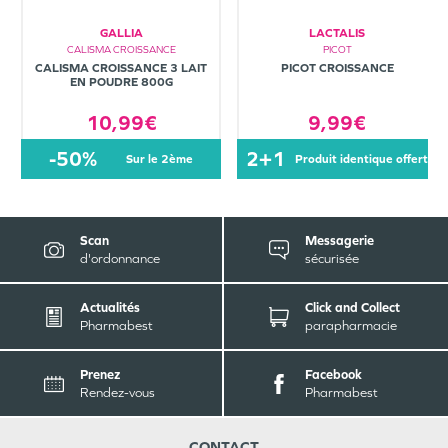
GALLIA
LACTALIS
CALISMA CROISSANCE
PICOT
CALISMA CROISSANCE 3 LAIT
PICOT CROISSANCE
EN POUDRE 800G
10,99€
9,99€
-50%
2+1
sur le 2ème
produit identique offert
Scan
Messagerie
d'ordonnance
sécurisée
Actualités
Click and Collect
Pharmabest
parapharmacie
Prenez
Facebook
Rendez-vous
Pharmabest
CONTACT