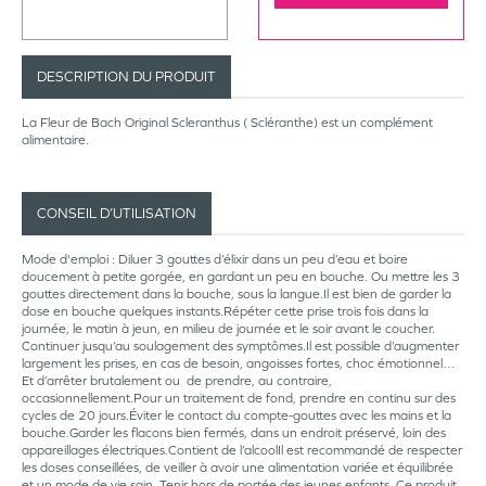
DESCRIPTION DU PRODUIT
La Fleur de Bach Original Scleranthus ( Scléranthe) est un complément
alimentaire.
CONSEIL D’UTILISATION
Mode d'emploi : Diluer 3 gouttes d’élixir dans un peu d’eau et boire
doucement à petite gorgée, en gardant un peu en bouche. Ou mettre les 3
gouttes directement dans la bouche, sous la langue.Il est bien de garder la
dose en bouche quelques instants.Répéter cette prise trois fois dans la
journée, le matin à jeun, en milieu de journée et le soir avant le coucher.
Continuer jusqu’au soulagement des symptômes.Il est possible d’augmenter
largement les prises, en cas de besoin, angoisses fortes, choc émotionnel…
Et d’arrêter brutalement ou de prendre, au contraire,
occasionnellement.Pour un traitement de fond, prendre en continu sur des
cycles de 20 jours.Éviter le contact du compte-gouttes avec les mains et la
bouche.Garder les flacons bien fermés, dans un endroit préservé, loin des
appareillages électriques.Contient de l’alcoolIl est recommandé de respecter
les doses conseillées, de veiller à avoir une alimentation variée et équilibrée
et un mode de vie sain. Tenir hors de portée des jeunes enfants. Ce produit