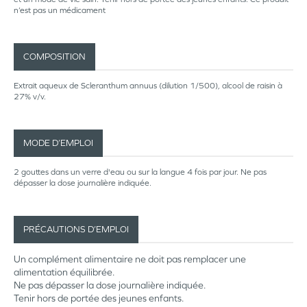
n’est pas un médicament
COMPOSITION
Extrait aqueux de Scleranthum annuus (dilution 1/500), alcool de raisin à
27% v/v.
MODE D’EMPLOI
2 gouttes dans un verre d'eau ou sur la langue 4 fois par jour. Ne pas
dépasser la dose journalière indiquée.
PRÉCAUTIONS D’EMPLOI
Un complément alimentaire ne doit pas remplacer une
alimentation équilibrée.
Ne pas dépasser la dose journalière indiquée.
Tenir hors de portée des jeunes enfants.