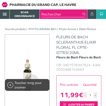
PHARMACIE DU GRAND CAP, LE HAVRE
SCAN
menu
ORDONNANCE
Tous les produits
PHYTO-AROMA-BIO
Phyto-Aroma
Elixirs Floraux
FLEURS DE BACH
SCLERANTHUS ELIXIR
FLORAL FL CPTE-
GTTES/20ML
Fleurs de Bach
Fleurs de Bach
CIP:
3401578397924
- EAN:
5000488103663
Toucher long pour
Prix unitaire
Quantité
zoomer
:
11,99€
-
+
AJOUTER AU PANIER