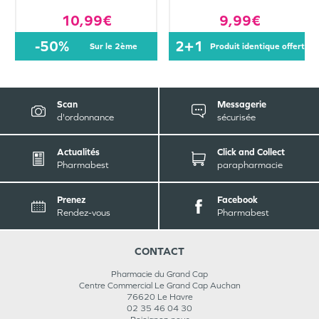
10,99€
9,99€
-50%
2+1
sur le 2ème
produit identique offert
Scan
Messagerie
d'ordonnance
sécurisée
Actualités
Click and Collect
Pharmabest
parapharmacie
Prenez
Facebook
Rendez-vous
Pharmabest
CONTACT
Pharmacie du Grand Cap
Centre Commercial Le Grand Cap Auchan
76620
Le Havre
02 35 46 04 30