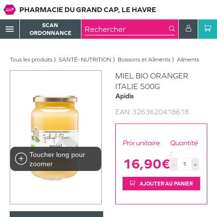
PHARMACIE DU GRAND CAP, LE HAVRE
SCAN
menu
ORDONNANCE
Tous les produits
SANTÉ- NUTRITION
Boissons et Aliments
Aliments
MIEL BIO ORANGER
ITALIE 500G
Apidis
EAN:
3263620418618
Prix unitaire
Quantité
:
Toucher long pour
16,90€
zoomer
-
+
AJOUTER AU PANIER