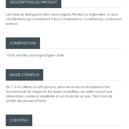
DESCRIPTION DU PRODUIT
Les miels se distinguent selon leurs origines florales ou régionales, ce sont
ces éléments qui contribuent à leurs compositions, consistances, couleurs et
saveurs.
COMPOSITION
100% miel Bio d'orangerOrigine: Italie
MODE D’EMPLOI
De 1 à 4 cuillères à café par jour, selon les envies et les besoins Il est
recommandé de respecter les doses conseillées, de veiller à avoir une
alimentation variée et équilibrée et un mode de vie sain. Tenir hors de
portée des jeunes enfants
CONTENU