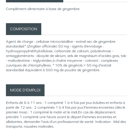
Complément alimentaire à base de gingembre.
COMPOSITION
Agent de charge : cellulose microcristalline - extrait sec de gingembre
standardisé* (Zingiber officinale) 50 mg - agents d’enrobage :
hydroxypropylméthylcellulose, carbonate de calcium, polydextrose -
antiagglomérants : dioxyde de silicium, sels de magnésium d'acides gras, talc
- maltodextrine - triglycérides à chaîne moyenne - colorant : complexes
cuivriques de chlorophyllines. * 10% de gingérols = 50 mg d'extrait
standardisé équivalent à 500 mg de poudre de gingembre.
MODE D’EMPLOI
Enfants de 6 à 11 ans : 1 comprimé 1 à 4 fois par jour.Adultes et enfants à
partir de 12 ans : 2 comprimés 1 à 4 fois par jour.Femmes enceintes (dès le
premier mois) : 1 comprimé le matin et le midi.En cas de déplacement,
prendre 1 comprimé une heure avant le départ.Femmes enceintes et
allaitantes, demander l'avis d'un professionnel de santé. Indication : Mal des
transports, nausées matinales.