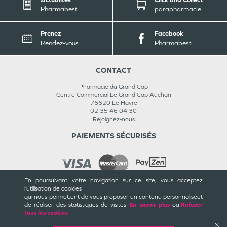
Pharmabest
parapharmacie
Prenez
Facebook
Rendez-vous
Pharmabest
CONTACT
Pharmacie du Grand Cap
Centre Commercial Le Grand Cap Auchan
76620
Le Havre
02 35 46 04 30
Rejoignez-nous
PAIEMENTS SÉCURISÉS
En poursuivant votre navigation sur ce site, vous acceptez
l’utilisation de cookies
INFORMATIONS
qui nous permettent de vous proposer un contenu personnalisé
et
de réaliser des statistiques de visites.
En savoir plus
ou
Refuser
CGU / CGV
tous les cookies
Mentions légales
Plan du site