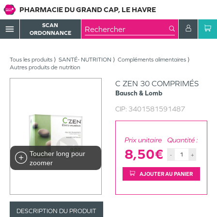
PHARMACIE DU GRAND CAP, LE HAVRE
SCAN
menu
ORDONNANCE
Tous les produits
SANTÉ- NUTRITION
Compléments alimentaires
Autres produits de nutrition
C ZEN 30 COMPRIMÉS
Bausch & Lomb
CIP:
3401581591487
Prix unitaire
Quantité :
8,50€
Toucher long pour
-
+
zoomer
AJOUTER AU PANIER
DESCRIPTION DU PRODUIT