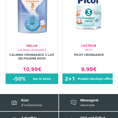
GALLIA
LACTALIS
CALISMA CROISSANCE
PICOT
CALISMA CROISSANCE 3 LAIT
PICOT CROISSANCE
EN POUDRE 800G
10,99€
9,99€
-50%
2+1
sur le 2ème
produit identique offert
Scan
Messagerie
d'ordonnance
sécurisée
Actualités
Click and Collect