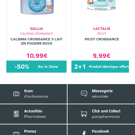
GALLIA
LACTALIS
CALISMA CROISSANCE
PICOT
CALISMA CROISSANCE 3 LAIT
PICOT CROISSANCE
EN POUDRE 800G
10,99€
9,99€
-50%
2+1
sur le 2ème
produit identique offert
Scan
Messagerie
d'ordonnance
sécurisée
Actualités
Click and Collect
Pharmabest
parapharmacie
Prenez
Facebook