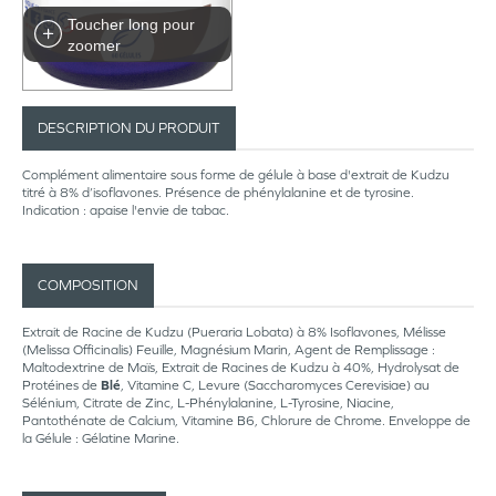
Toucher long pour
zoomer
DESCRIPTION DU PRODUIT
Complément alimentaire sous forme de gélule à base d'extrait de Kudzu
titré à 8% d’isoflavones. Présence de phénylalanine et de tyrosine.
Indication : apaise l'envie de tabac.
COMPOSITION
Extrait de Racine de Kudzu (Pueraria Lobata) à 8% Isoflavones, Mélisse
(Melissa Officinalis) Feuille, Magnésium Marin, Agent de Remplissage :
Maltodextrine de Maïs, Extrait de Racines de Kudzu à 40%, Hydrolysat de
Protéines de
Blé
, Vitamine C, Levure (Saccharomyces Cerevisiae) au
Sélénium, Citrate de Zinc, L-Phénylalanine, L-Tyrosine, Niacine,
Pantothénate de Calcium, Vitamine B6, Chlorure de Chrome. Enveloppe de
la Gélule : Gélatine Marine.