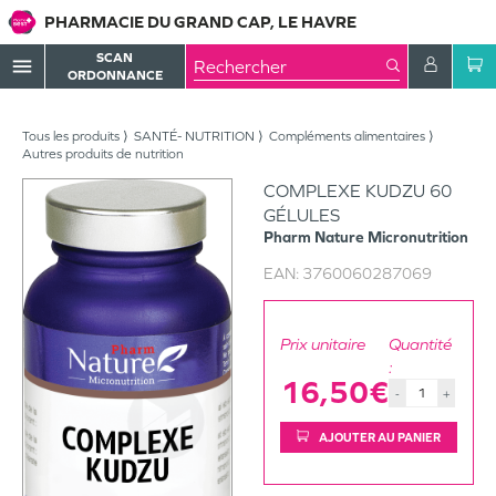
PHARMACIE DU GRAND CAP, LE HAVRE
SCAN
menu
ORDONNANCE
Tous les produits
SANTÉ- NUTRITION
Compléments alimentaires
Autres produits de nutrition
COMPLEXE KUDZU 60
GÉLULES
Pharm Nature Micronutrition
EAN:
3760060287069
Prix unitaire
Quantité
:
16,50€
-
+
AJOUTER AU PANIER