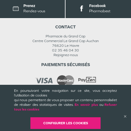
Prenez
Facebook
Rendez-vous
Pharmabest
CONTACT
Pharmacie du Grand Cap
Centre Commercial Le Grand Cap Auchan
76620
Le Havre
02 35 46 04 30
Rejoignez-nous
PAIEMENTS SÉCURISÉS
En poursuivant votre navigation sur ce site, vous acceptez
l’utilisation de cookies
INFORMATIONS
qui nous permettent de vous proposer un contenu personnalisé
et
de réaliser des statistiques de visites.
En savoir plus
ou
Refuser
CGU / CGV
tous les cookies
Mentions légales
Plan du site
Cookies et confidentialité
CONFIGURER LES COOKIES
Rappels de produits