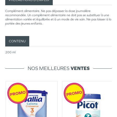
Complément alimentaire. Ne pas dépasser la dose journalière
recommandée. Un complément alimentaire ne doit pas se substituer à une
alimentation variée et équilibrée et à un mode de vie sain. Ne pas laisser à la
portée des jeunes enfants.
CONTENU
200 ml
NOS MEILLEURES
VENTES
PROMO
PROMO