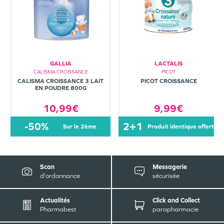
GALLIA
LACTALIS
CALISMA CROISSANCE
PICOT
CALISMA CROISSANCE 3 LAIT
PICOT CROISSANCE
EN POUDRE 800G
10,99€
9,99€
-50%
2+1
sur le 2ème
produit identique offert
Scan
Messagerie
d'ordonnance
sécurisée
Actualités
Click and Collect
Pharmabest
parapharmacie