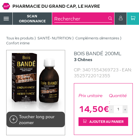
PHARMACIE DU GRAND CAP, LE HAVRE
SCAN
menu
ORDONNANCE
Tous les produits
SANTÉ- NUTRITION
Compléments alimentaires
Confort intime
BOIS BANDÉ 200ML
3 Chênes
CIP:
3401554369723
- EAN:
3525722012355
Prix unitaire
Quantité
:
14,50€
-
+
Toucher long pour
AJOUTER AU PANIER
zoomer