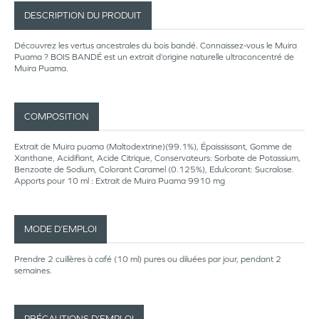
DESCRIPTION DU PRODUIT
Découvrez les vertus ancestrales du bois bandé. Connaissez-vous le Muira
Puama ? BOIS BANDÉ est un extrait d’origine naturelle ultraconcentré de
Muira Puama.
COMPOSITION
Extrait de Muira puama (Maltodextrine)(99.1%), Épaississant, Gomme de
Xanthane, Acidifiant, Acide Citrique, Conservateurs: Sorbate de Potassium,
Benzoate de Sodium, Colorant Caramel (0.125%), Edulcorant: Sucralose.
Apports pour 10 ml : Extrait de Muira Puama 9910 mg
MODE D’EMPLOI
Prendre 2 cuillères à café (10 ml) pures ou diluées par jour, pendant 2
semaines.
PRÉCAUTIONS D’EMPLOI