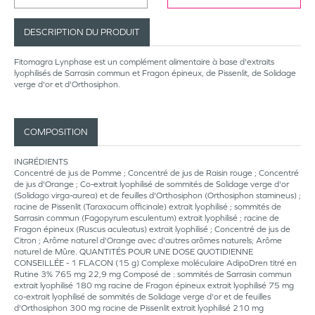
DESCRIPTION DU PRODUIT
Fitomagra Lynphase est un complément alimentaire à base d'extraits
lyophilisés de Sarrasin commun et Fragon épineux, de Pissenlit, de Solidage
verge d'or et d'Orthosiphon.
COMPOSITION
INGRÉDIENTS
Concentré de jus de Pomme ; Concentré de jus de Raisin rouge ; Concentré
de jus d'Orange ; Co-extrait lyophilisé de sommités de Solidage verge d'or
(Solidago virga-aurea) et de feuilles d'Orthosiphon (Orthosiphon stamineus) ;
racine de Pissenlit (Taraxacum officinale) extrait lyophilisé ; sommités de
Sarrasin commun (Fagopyrum esculentum) extrait lyophilisé ; racine de
Fragon épineux (Ruscus aculeatus) extrait lyophilisé ; Concentré de jus de
Citron ; Arôme naturel d'Orange avec d'autres arômes naturels; Arôme
naturel de Mûre. QUANTITÉS POUR UNE DOSE QUOTIDIENNE
CONSEILLÉE - 1 FLACON (15 g) Complexe moléculaire AdipoDren titré en
Rutine 3% 765 mg 22,9 mg Composé de : sommités de Sarrasin commun
extrait lyophilisé 180 mg racine de Fragon épineux extrait lyophilisé 75 mg
co-extrait lyophilisé de sommités de Solidage verge d'or et de feuilles
d'Orthosiphon 300 mg racine de Pissenlit extrait lyophilisé 210 mg