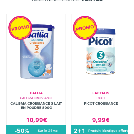
PROMO
PROMO
GALLIA
LACTALIS
CALISMA CROISSANCE
PICOT
CALISMA CROISSANCE 3 LAIT
PICOT CROISSANCE
EN POUDRE 800G
10,99€
9,99€
-50%
2+1
sur le 2ème
produit identique offert