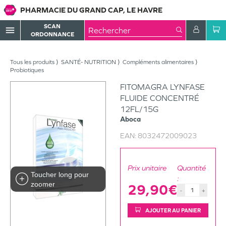
PHARMACIE DU GRAND CAP, LE HAVRE
SCAN
menu
ORDONNANCE
Tous les produits
SANTÉ- NUTRITION
Compléments alimentaires
Probiotiques
FITOMAGRA LYNFASE
FLUIDE CONCENTRÉ
12FL/15G
Aboca
EAN:
8032472009023
Prix unitaire
Quantité
Toucher long pour
:
zoomer
29,90€
-
+
AJOUTER AU PANIER