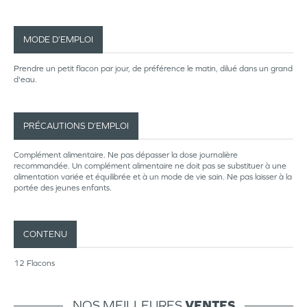
MODE D’EMPLOI
Prendre un petit flacon par jour, de préférence le matin, dilué dans un grand
d'eau.
PRÉCAUTIONS D’EMPLOI
Complément alimentaire. Ne pas dépasser la dose journalière
recommandée. Un complément alimentaire ne doit pas se substituer à une
alimentation variée et équilibrée et à un mode de vie sain. Ne pas laisser à la
portée des jeunes enfants.
CONTENU
12 Flacons
NOS MEILLEURES
VENTES