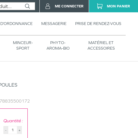
ME CONNECTER
MON PANIER
 D’ORDONNANCE
MESSAGERIE
PRISE DE RENDEZ-VOUS
MINCEUR-
PHYTO-
MATÉRIEL ET
SPORT
AROMA-BIO
ACCESSOIRES
POULES
78835500172
Quantité :
-
+