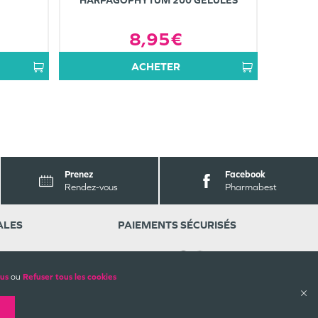
HARPAGOPHYTUM 200 GÉLULES
8,95€
ACHETER
Prenez
Facebook
Rendez-vous
Pharmabest
ALES
PAIEMENTS SÉCURISÉS
lus
ou
Refuser tous les cookies