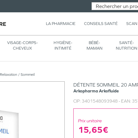
RE
LA PHARMACIE
CONSEILS SANTÉ
SCAN
VISAGE-CORPS-
HYGIÈNE-
BÉBÉ-
SANTÉ-
CHEVEUX
INTIMITÉ
MAMAN
NUTRITION
Relaxation / Sommeil
DÉTENTE SOMMEIL 20 AM
Arkopharma
Arkofluide
CIP:
3401548093948
- EAN:
35
Prix unitaire
15,65€