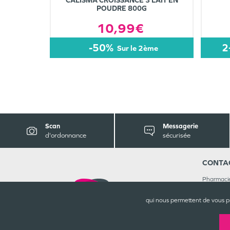
CALISMA CROISSANCE 3 LAIT EN
POUDRE 800G
10,99€
-50%
2
sur le 2ème
Scan
Messagerie
d'ordonnance
sécurisée
CONTA
Pharmaci
Centre C
76620
L
qui nous permettent de vous p
02 35 46
Rejoignez