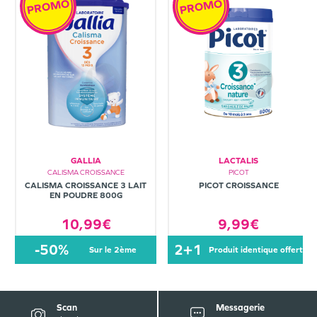
PROMO
PROMO
GALLIA
LACTALIS
CALISMA CROISSANCE
PICOT
CALISMA CROISSANCE 3 LAIT
PICOT CROISSANCE
EN POUDRE 800G
10,99€
9,99€
-50%
2+1
sur le 2ème
produit identique offert
Scan
Messagerie