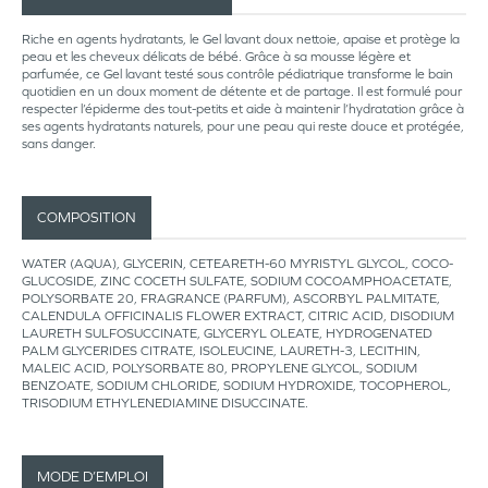
Riche en agents hydratants, le Gel lavant doux nettoie, apaise et protège la
peau et les cheveux délicats de bébé. Grâce à sa mousse légère et
parfumée, ce Gel lavant testé sous contrôle pédiatrique transforme le bain
quotidien en un doux moment de détente et de partage. Il est formulé pour
respecter l’épiderme des tout-petits et aide à maintenir l’hydratation grâce à
ses agents hydratants naturels, pour une peau qui reste douce et protégée,
sans danger.
COMPOSITION
WATER (AQUA), GLYCERIN, CETEARETH-60 MYRISTYL GLYCOL, COCO-
GLUCOSIDE, ZINC COCETH SULFATE, SODIUM COCOAMPHOACETATE,
POLYSORBATE 20, FRAGRANCE (PARFUM), ASCORBYL PALMITATE,
CALENDULA OFFICINALIS FLOWER EXTRACT, CITRIC ACID, DISODIUM
LAURETH SULFOSUCCINATE, GLYCERYL OLEATE, HYDROGENATED
PALM GLYCERIDES CITRATE, ISOLEUCINE, LAURETH-3, LECITHIN,
MALEIC ACID, POLYSORBATE 80, PROPYLENE GLYCOL, SODIUM
BENZOATE, SODIUM CHLORIDE, SODIUM HYDROXIDE, TOCOPHEROL,
TRISODIUM ETHYLENEDIAMINE DISUCCINATE.
MODE D’EMPLOI