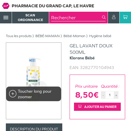
PHARMACIE DU GRAND CAP, LE HAVRE
SCAN
menu
ORDONNANCE
Tous les produits
BÉBÉ-MAMAN
Bébé-Maman
Hygiène bébé
GEL LAVANT DOUX
500ML
Klorane
Bébé
EAN:
3282770104943
Prix unitaire
Quantité :
Toucher long pour
8,50€
-
+
zoomer
AJOUTER AU PANIER
DESCRIPTION DU PRODUIT