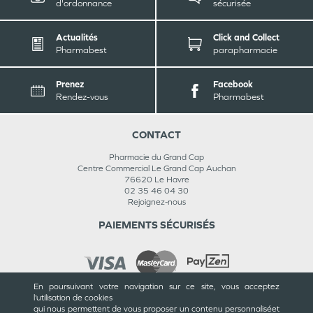
d'ordonnance
sécurisée
Actualités
Click and Collect
Pharmabest
parapharmacie
Prenez
Facebook
Rendez-vous
Pharmabest
CONTACT
Pharmacie du Grand Cap
Centre Commercial Le Grand Cap Auchan
76620
Le Havre
02 35 46 04 30
Rejoignez-nous
PAIEMENTS SÉCURISÉS
En poursuivant votre navigation sur ce site, vous acceptez
l’utilisation de cookies
INFORMATIONS
qui nous permettent de vous proposer un contenu personnalisé
et