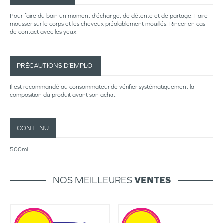
Pour faire du bain un moment d’échange, de détente et de partage. Faire
mousser sur le corps et les cheveux préalablement mouillés. Rincer en cas
de contact avec les yeux.
PRÉCAUTIONS D’EMPLOI
Il est recommandé au consommateur de vérifier systématiquement la
composition du produit avant son achat.
CONTENU
500ml
NOS MEILLEURES
VENTES