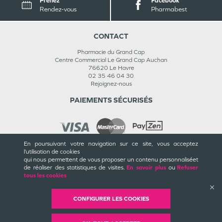
Prenez
Facebook
Rendez-vous
Pharmabest
CONTACT
Pharmacie du Grand Cap
Centre Commercial Le Grand Cap Auchan
76620
Le Havre
02 35 46 04 30
Rejoignez-nous
PAIEMENTS SÉCURISÉS
En poursuivant votre navigation sur ce site, vous acceptez
l’utilisation de cookies
INFORMATIONS
qui nous permettent de vous proposer un contenu personnalisé
et
de réaliser des statistiques de visites.
En savoir plus
ou
Refuser
CGU / CGV
tous les cookies
Mentions légales
Plan du site
Cookies et confidentialité
CONFIGURER LES COOKIES
Rappels de produits
©
Valwin