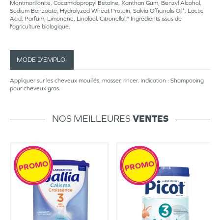
Montmorillonite, Cocamidopropyl Betaïne, Xanthan Gum, Benzyl Alcohol,
Sodium Benzoate, Hydrolyzed Wheat Protein, Salvia Officinalis Oil*, Lactic
Acid, Parfum, Limonene, Linalool, Citronellol.* Ingrédients issus de
l'agriculture biologique.
MODE D’EMPLOI
Appliquer sur les cheveux mouillés, masser, rincer. Indication : Shampooing
pour cheveux gras.
NOS MEILLEURES
VENTES
PROMO
PROMO