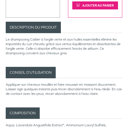
AJOUTER AU PANIER
DESCRIPTION DU PRODUIT
Le shampooing Cattier à l’argile verte et aux huiles essentielles élimine les
impuretés du cuir chevelu grâce aux vertus équilibrantes et absorbantes de
l’argile verte. Celle-ci absorbe efficacement l’excès de sébum. Ce
shampooing convient aux cheveux gras.
CONSEIL D’UTILISATION
Appliquer sur cheveux mouillés et faire mousser en massant doucement.
Laisser agir quelques instants puis rincer abondamment à l'eau tiède. En cas
de contact avec les yeux, rincer abondamment à l'eau claire.
COMPOSITION
Aqua, Lavandula Angustifolia Extract*, Ammonium Lauryl Sulfate,