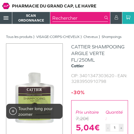
PHARMACIE DU GRAND CAP, LE HAVRE
SCAN
menu
ORDONNANCE
Tous les produits
VISAGE-CORPS-CHEVEUX
Cheveux
Shampoings
CATTIER SHAMPOOING
ARGILE VERTE
FL/250ML
Cattier
CIP:
3401347303620
- EAN:
3283950910798
-30%
Toucher long pour
Prix unitaire
Quantité
zoomer
7,20€
:
5,04€
-
+