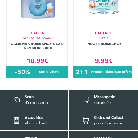
GALLIA
LACTALIS
CALISMA CROISSANCE
PICOT
CALISMA CROISSANCE 3 LAIT
PICOT CROISSANCE
EN POUDRE 800G
10,99€
9,99€
-50%
2+1
sur le 2ème
produit identique offert
Scan
Messagerie
d'ordonnance
sécurisée
Actualités
Click and Collect
Pharmabest
parapharmacie