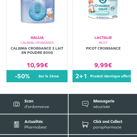
GALLIA
LACTALIS
CALISMA CROISSANCE
PICOT
CALISMA CROISSANCE 3 LAIT
PICOT CROISSANCE
EN POUDRE 800G
10,99€
9,99€
-50%
2+1
sur le 2ème
produit identique offert
Scan
Messagerie
d'ordonnance
sécurisée
Actualités
Click and Collect
Pharmabest
parapharmacie