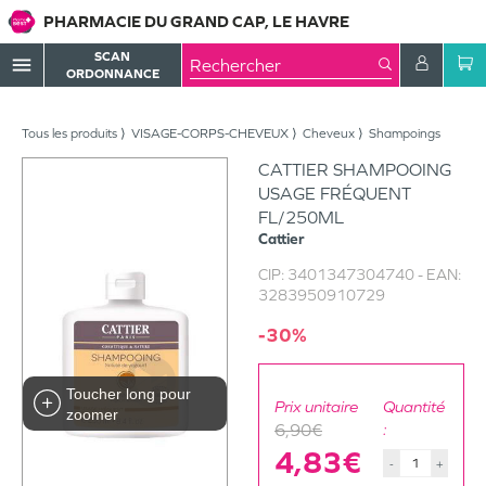
PHARMACIE DU GRAND CAP, LE HAVRE
SCAN
menu
ORDONNANCE
Tous les produits
VISAGE-CORPS-CHEVEUX
Cheveux
Shampoings
CATTIER SHAMPOOING
USAGE FRÉQUENT
FL/250ML
Cattier
CIP:
3401347304740
- EAN:
3283950910729
-30%
Toucher long pour
Prix unitaire
Quantité
zoomer
6,90€
:
4,83€
-
+