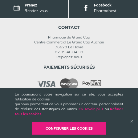
Prenez
Facebook
Rendez-vous
Pharmabest
CONTACT
Pharmacie du Grand Cap
Centre Commercial Le Grand Cap Auchan
76620
Le Havre
02 35 46 04 30
Rejoignez-nous
PAIEMENTS SÉCURISÉS
En poursuivant votre navigation sur ce site, vous acceptez
l’utilisation de cookies
INFORMATIONS
qui nous permettent de vous proposer un contenu personnalisé
et
de réaliser des statistiques de visites.
En savoir plus
ou
Refuser
CGU / CGV
tous les cookies
Mentions légales
Plan du site
Cookies et confidentialité
CONFIGURER LES COOKIES
Rappels de produits