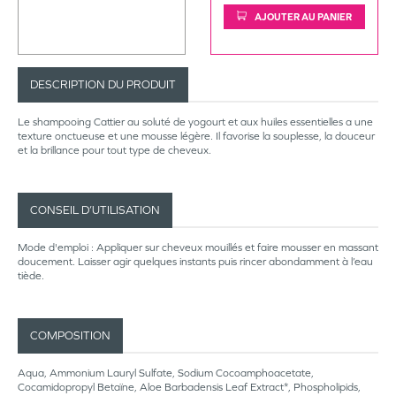
AJOUTER AU PANIER
DESCRIPTION DU PRODUIT
Le shampooing Cattier au soluté de yogourt et aux huiles essentielles a une
texture onctueuse et une mousse légère. Il favorise la souplesse, la douceur
et la brillance pour tout type de cheveux.
CONSEIL D’UTILISATION
Mode d'emploi : Appliquer sur cheveux mouillés et faire mousser en massant
doucement. Laisser agir quelques instants puis rincer abondamment à l’eau
tiède.
COMPOSITION
Aqua, Ammonium Lauryl Sulfate, Sodium Cocoamphoacetate,
Cocamidopropyl Betaïne, Aloe Barbadensis Leaf Extract*, Phospholipids,