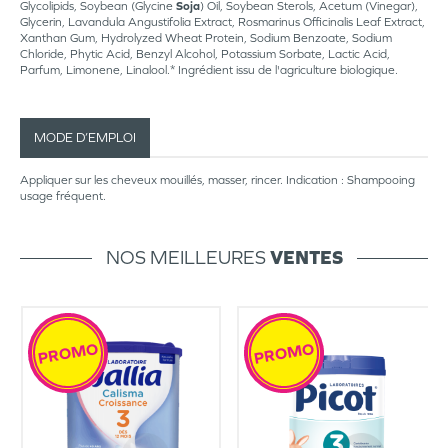
Glycolipids, Soybean (Glycine
Soja
) Oil, Soybean Sterols, Acetum (Vinegar),
Glycerin, Lavandula Angustifolia Extract, Rosmarinus Officinalis Leaf Extract,
Xanthan Gum, Hydrolyzed Wheat Protein, Sodium Benzoate, Sodium
Chloride, Phytic Acid, Benzyl Alcohol, Potassium Sorbate, Lactic Acid,
Parfum, Limonene, Linalool.* Ingrédient issu de l'agriculture biologique.
MODE D’EMPLOI
Appliquer sur les cheveux mouillés, masser, rincer. Indication : Shampooing
usage fréquent.
NOS MEILLEURES
VENTES
PROMO
PROMO