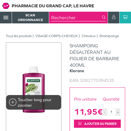
PHARMACIE DU GRAND CAP, LE HAVRE
SCAN
menu
ORDONNANCE
Tous les produits
VISAGE-CORPS-CHEVEUX
Cheveux
Shampoings
SHAMPOING
DÉSALTÉRANT AU
FIGUIER DE BARBARIE
400ML
Klorane
EAN:
3282770394535
Prix unitaire
Quantité
Toucher long pour
:
zoomer
11,95€
-
+
AJOUTER AU PANIER