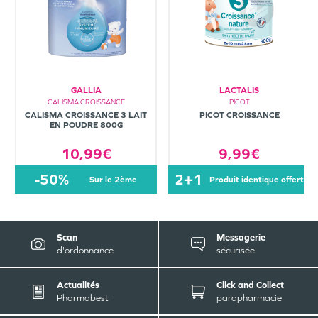
GALLIA
LACTALIS
CALISMA CROISSANCE
PICOT
CALISMA CROISSANCE 3 LAIT
PICOT CROISSANCE
EN POUDRE 800G
10,99€
9,99€
-50%
2+1
sur le 2ème
produit identique offert
Scan
Messagerie
d'ordonnance
sécurisée
Actualités
Click and Collect
Pharmabest
parapharmacie