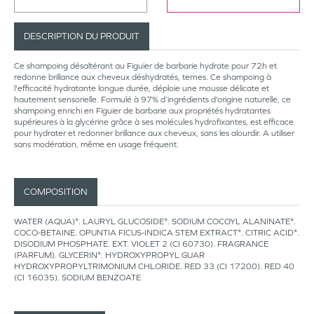
DESCRIPTION DU PRODUIT
Ce shampoing désaltérant au Figuier de barbarie hydrate pour 72h et
redonne brillance aux cheveux déshydratés, ternes. Ce shampoing à
l'efficacité hydratante longue durée, déploie une mousse délicate et
hautement sensorielle. Formulé à 97% d’ingrédients d’origine naturelle, ce
shampoing enrichi en Figuier de barbarie aux propriétés hydratantes
supérieures à la glycérine grâce à ses molécules hydrofixantes, est efficace
pour hydrater et redonner brillance aux cheveux, sans les alourdir. A utiliser
sans modération, même en usage fréquent.
COMPOSITION
WATER (AQUA)*. LAURYL GLUCOSIDE*. SODIUM COCOYL ALANINATE*.
COCO-BETAINE. OPUNTIA FICUS-INDICA STEM EXTRACT*. CITRIC ACID*.
DISODIUM PHOSPHATE. EXT. VIOLET 2 (CI 60730). FRAGRANCE
(PARFUM). GLYCERIN*. HYDROXYPROPYL GUAR
HYDROXYPROPYLTRIMONIUM CHLORIDE. RED 33 (CI 17200). RED 40
(CI 16035). SODIUM BENZOATE