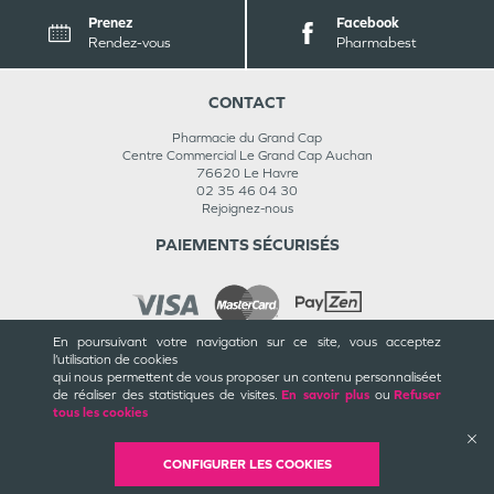
Prenez
Facebook
Rendez-vous
Pharmabest
CONTACT
Pharmacie du Grand Cap
Centre Commercial Le Grand Cap Auchan
76620
Le Havre
02 35 46 04 30
Rejoignez-nous
PAIEMENTS SÉCURISÉS
En poursuivant votre navigation sur ce site, vous acceptez
l’utilisation de cookies
INFORMATIONS
qui nous permettent de vous proposer un contenu personnalisé
et
de réaliser des statistiques de visites.
En savoir plus
ou
Refuser
CGU / CGV
tous les cookies
Mentions légales
Plan du site
Cookies et confidentialité
CONFIGURER LES COOKIES
Rappels de produits