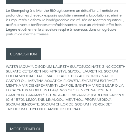
Le Shampoing à la Menthe BIO agit comme un détoxifiant. Il nettoie en
profondeur les cheveux exposés quotidiennement à la pollution et élimine
les impuretés. Sa formule biodégradable est infusée de Mentha aquatica L,
actif aux vertus tonifiantes et rafraîchissantes, pour un véritable effet frais.
Légère et aérienne, la chevelure respire à nouveau, dans un agréable
parfum de menthe froissée.
COMPOSITION
WATER (AQUA)*. DISODIUM LAURETH SULFOSUCCINATE. ZINC COCETH
SULFATE. CETEARETH-60 MYRISTYL GLYCOL. LAURETH-3. SODIUM
COCOAMPHOACETATE. MALEIC ACID. PEG-40 HYDROGENATED
CASTOR OIL. MENTHA AQUATICA FLOWER/LEAF/STEM EXTRACT*.
MENTHA VIRIDIS (SPEARMINT) LEAF OIL (MENTHA VIRIDIS LEAF OIL)*.
EUCALYPTUS GLOBULUS LEAF/TWIG OIL*. BENZYL SALICYLATE.
CAMPHOR. CARAMEL*. CITRIC ACID. FRAGRANCE (PARFUM). GREEN 5
(CI 61570). LIMONENE. LINALOOL. MENTHOL. PROPANEDIOL*.
SODIUM BENZOATE. SODIUM CHLORIDE. SODIUM HYDROXIDE*.
TRISODIUM ETHYLENEDIAMINE DISUCCINATE
MODE D’EMPLOI