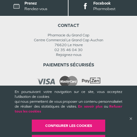
Prenez
Facebook
Rendez-vous
Pharmabest
CONTACT
Pharmacie du Grand Cap
Centre Commercial Le Grand Cap Auchan
76620
Le Havre
02 35 46 04 30
Rejoignez-nous
PAIEMENTS SÉCURISÉS
En poursuivant votre navigation sur ce site, vous acceptez
l’utilisation de cookies
INFORMATIONS
qui nous permettent de vous proposer un contenu personnalisé
et
de réaliser des statistiques de visites.
En savoir plus
ou
Refuser
CGU / CGV
tous les cookies
Mentions légales
Plan du site
Cookies et confidentialité
CONFIGURER LES COOKIES
Rappels de produits
©
Valwin