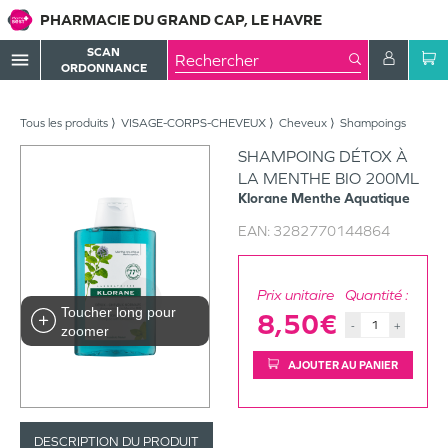
PHARMACIE DU GRAND CAP, LE HAVRE
SCAN
menu
ORDONNANCE
Tous les produits
VISAGE-CORPS-CHEVEUX
Cheveux
Shampoings
SHAMPOING DÉTOX À
LA MENTHE BIO 200ML
Klorane
Menthe Aquatique
EAN:
3282770144864
Prix unitaire
Quantité :
Toucher long pour
8,50€
-
+
zoomer
AJOUTER AU PANIER
DESCRIPTION DU PRODUIT