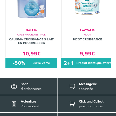
GALLIA
LACTALIS
CALISMA CROISSANCE
PICOT
CALISMA CROISSANCE 3 LAIT
PICOT CROISSANCE
EN POUDRE 800G
10,99€
9,99€
-50%
2+1
sur le 2ème
produit identique offert
Scan
Messagerie
d'ordonnance
sécurisée
Actualités
Click and Collect
Pharmabest
parapharmacie