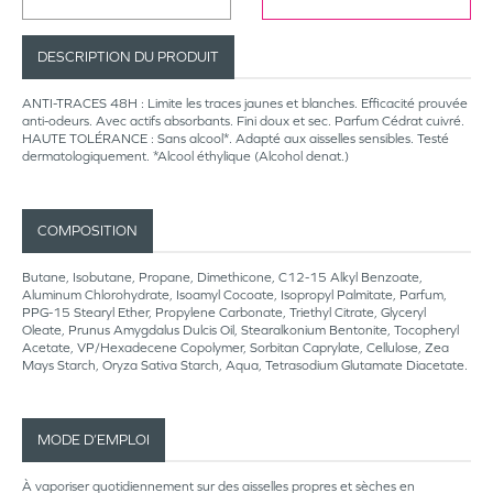
DESCRIPTION DU PRODUIT
ANTI-TRACES 48H : Limite les traces jaunes et blanches. Efficacité prouvée
anti-odeurs. Avec actifs absorbants. Fini doux et sec. Parfum Cédrat cuivré.
HAUTE TOLÉRANCE : Sans alcool*. Adapté aux aisselles sensibles. Testé
dermatologiquement. *Alcool éthylique (Alcohol denat.)
COMPOSITION
Butane, Isobutane, Propane, Dimethicone, C12-15 Alkyl Benzoate,
Aluminum Chlorohydrate, Isoamyl Cocoate, Isopropyl Palmitate, Parfum,
PPG-15 Stearyl Ether, Propylene Carbonate, Triethyl Citrate, Glyceryl
Oleate, Prunus Amygdalus Dulcis Oil, Stearalkonium Bentonite, Tocopheryl
Acetate, VP/Hexadecene Copolymer, Sorbitan Caprylate, Cellulose, Zea
Mays Starch, Oryza Sativa Starch, Aqua, Tetrasodium Glutamate Diacetate.
MODE D’EMPLOI
À vaporiser quotidiennement sur des aisselles propres et sèches en