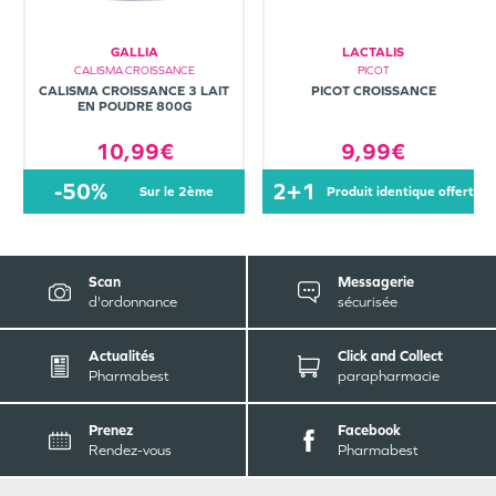
GALLIA
LACTALIS
CALISMA CROISSANCE
PICOT
CALISMA CROISSANCE 3 LAIT
PICOT CROISSANCE
EN POUDRE 800G
10,99€
9,99€
-50%
2+1
sur le 2ème
produit identique offert
Scan
Messagerie
d'ordonnance
sécurisée
Actualités
Click and Collect
Pharmabest
parapharmacie
Prenez
Facebook
Rendez-vous
Pharmabest