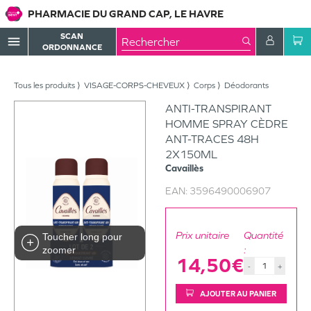
PHARMACIE DU GRAND CAP, LE HAVRE
SCAN
menu
ORDONNANCE
Tous les produits
VISAGE-CORPS-CHEVEUX
Corps
Déodorants
ANTI-TRANSPIRANT
HOMME SPRAY CÈDRE
ANT-TRACES 48H
2X150ML
Cavaillès
EAN:
3596490006907
Prix unitaire
Quantité
Toucher long pour
:
zoomer
14,50€
-
+
AJOUTER AU PANIER