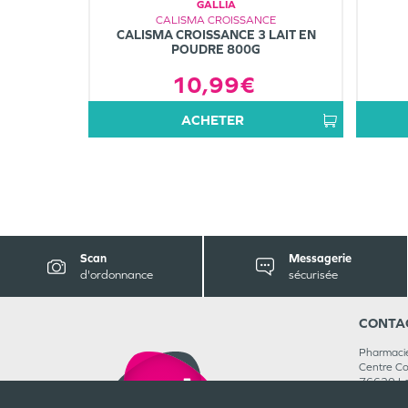
GALLIA
CALISMA CROISSANCE
CALISMA CROISSANCE 3 LAIT EN
POUDRE 800G
10,99€
ACHETER
Scan
Messagerie
d'ordonnance
sécurisée
CONTA
Pharmaci
Centre C
76620
L
02 35 46