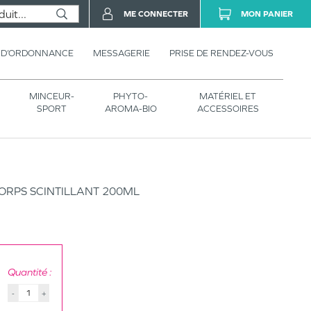
ME CONNECTER
MON PANIER
 D’ORDONNANCE
MESSAGERIE
PRISE DE RENDEZ-VOUS
MINCEUR-
PHYTO-
MATÉRIEL ET
SPORT
AROMA-BIO
ACCESSOIRES
ORPS SCINTILLANT 200ML
Quantité :
-
+