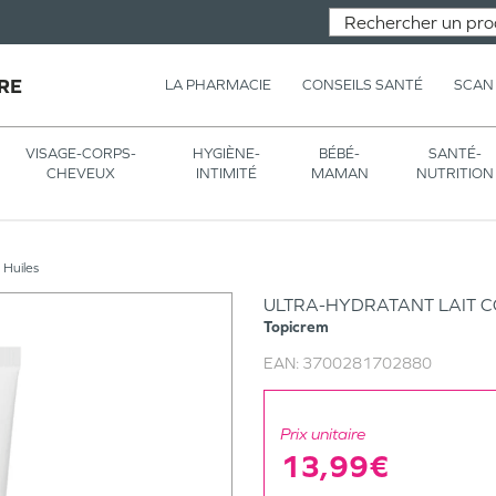
RE
LA PHARMACIE
CONSEILS SANTÉ
SCAN
VISAGE-CORPS-
HYGIÈNE-
BÉBÉ-
SANTÉ-
CHEVEUX
INTIMITÉ
MAMAN
NUTRITION
Huiles
ULTRA-HYDRATANT LAIT C
Topicrem
EAN:
3700281702880
Prix unitaire
13,99€