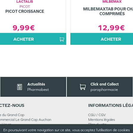
LACTALIS
MILBEMAX
PICOT
MILBEMAXTAB POUR CH
PICOT CROISSANCE
COMPRIMÉS
9,99€
12,99€
ACHETER
ACHETER
Actualités
Click and Collect
Pharmabest
parapharmacie
CT
EZ-NOUS
INFORMATIONS
LÉG
e du Grand Cap
CGU / CGV
ommercial Le Grand Cap Auchan
Mentions légales
e Havre
Plan du site
 04 30
Cookies et confidentialité
En poursuivant votre navigation sur ce site, vous acceptez l’utilisation de cookies