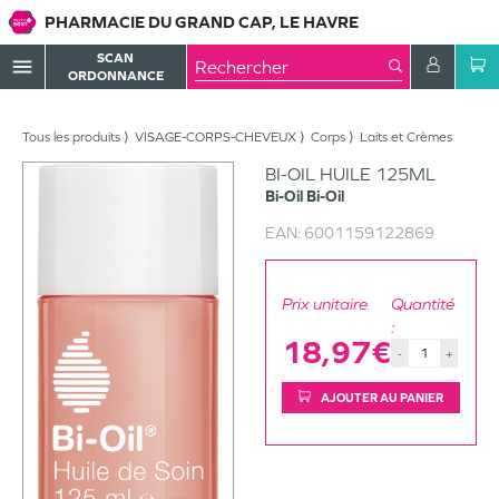
PHARMACIE DU GRAND CAP, LE HAVRE
SCAN
menu
ORDONNANCE
Tous les produits
VISAGE-CORPS-CHEVEUX
Corps
Laits et Crèmes
BI-OIL HUILE 125ML
Bi-Oil
Bi-Oil
EAN:
6001159122869
Prix unitaire
Quantité
:
18,97€
-
+
AJOUTER AU PANIER