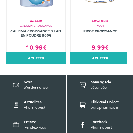
GALLIA
LACTALIS
CALISMA CROISSANCE
PICOT
CALISMA CROISSANCE 3 LAIT
PICOT CROISSANCE
EN POUDRE 800G
10,99€
9,99€
ACHETER
ACHETER
Scan
Messagerie
d'ordonnance
sécurisée
Actualités
Click and Collect
Pharmabest
parapharmacie
Prenez
Facebook
Rendez-vous
Pharmabest