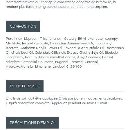
ingrédient breveté qui change la consistance générale de la formule, la
rendant plus fluide, non grasse et assurant une bonne absorption.
COMPOSITION
Paraffinum Liquidum, Triisononanoin, Cetearyl Ethylhexanoate, Isopropyl
Myristate, Retinyl Palmitate, Helianthus Annuus Seed Oil, Tocopheryl
Acetate, Anthemis Nobilis Flower Oil, Lavandula Angustifolia Oil, Rosmarinus
Officinalis Leaf Oil, Calendula Officinalis Extract, Glycine
Soja
Oil, Bisabolol,
Tocopherol, Parfum, Alpha-Isomethyl Ionone, Amyl Cinnamal, Benzyl
salicylate, Citronellol, Coumarin, Eugenol, Farnesol, Geraniol,
Hydroxycitronellal, Limonene, Linalool, CI 26100
MODE D’EMPLOI
L'huile de soin doit être appliquée 2 fois par jour en mouvements circulaires,
jusqu'à absorption complète. Appliquez pendant au moins 3 mois.
PRÉCAUTIONS D’EMPLOI