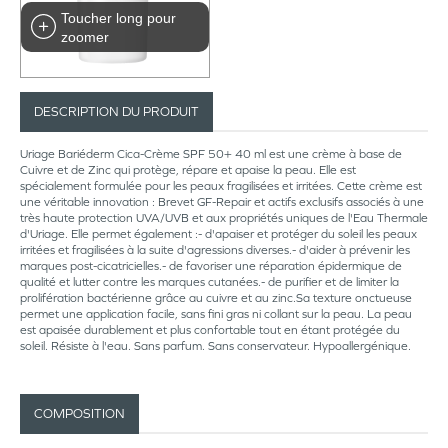
Toucher long pour
zoomer
DESCRIPTION DU PRODUIT
Uriage Bariéderm Cica-Crème SPF 50+ 40 ml est une crème à base de
Cuivre et de Zinc qui protège, répare et apaise la peau. Elle est
spécialement formulée pour les peaux fragilisées et irritées. Cette crème est
une véritable innovation : Brevet GF-Repair et actifs exclusifs associés à une
très haute protection UVA/UVB et aux propriétés uniques de l'Eau Thermale
d'Uriage. Elle permet également :- d'apaiser et protéger du soleil les peaux
irritées et fragilisées à la suite d'agressions diverses.- d'aider à prévenir les
marques post-cicatricielles.- de favoriser une réparation épidermique de
qualité et lutter contre les marques cutanées.- de purifier et de limiter la
prolifération bactérienne grâce au cuivre et au zinc.Sa texture onctueuse
permet une application facile, sans fini gras ni collant sur la peau. La peau
est apaisée durablement et plus confortable tout en étant protégée du
soleil. Résiste à l'eau. Sans parfum. Sans conservateur. Hypoallergénique.
COMPOSITION