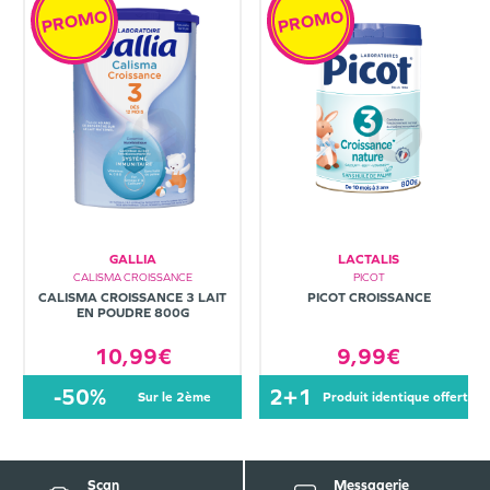
PROMO
PROMO
GALLIA
LACTALIS
CALISMA CROISSANCE
PICOT
CALISMA CROISSANCE 3 LAIT
PICOT CROISSANCE
EN POUDRE 800G
10,99€
9,99€
-50%
2+1
sur le 2ème
produit identique offert
Scan
Messagerie