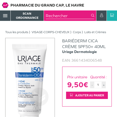
PHARMACIE DU GRAND CAP, LE HAVRE
SCAN
menu
ORDONNANCE
Tous les produits
VISAGE-CORPS-CHEVEUX
Corps
Laits et Crèmes
BARIÉDERM CICA
CRÈME SPF50+ 40ML
Uriage
Dermatologie
EAN:
3661434006548
Prix unitaire
Quantité :
9,50€
-
+
AJOUTER AU PANIER