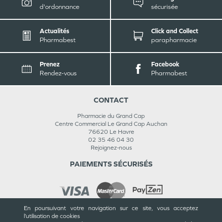
d'ordonnance
sécurisée
Actualités
Click and Collect
Pharmabest
parapharmacie
Prenez
Facebook
Rendez-vous
Pharmabest
CONTACT
Pharmacie du Grand Cap
Centre Commercial Le Grand Cap Auchan
76620
Le Havre
02 35 46 04 30
Rejoignez-nous
PAIEMENTS SÉCURISÉS
En poursuivant votre navigation sur ce site, vous acceptez
l’utilisation de cookies
INFORMATIONS