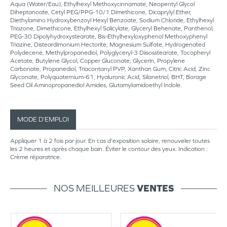
Aqua (Water/Eau), Ethylhexyl Methoxycinnamate, Neopentyl Glycol
Diheptanoate, Cetyl PEG/PPG-10/1 Dimethicone, Dicaprylyl Ether,
Diethylamino Hydroxybenzoyl Hexyl Benzoate, Sodium Chloride, Ethylhexyl
Triazone, Dimethicone, Ethylhexyl Salicylate, Glyceryl Behenate, Panthenol,
PEG-30 Dipolyhydroxystearate, Bis-Ethylhexyloxyphenol Methoxyphenyl
Triazine, Disteardimonium Hectorite, Magnesium Sulfate, Hydrogenated
Polydecene, Methylpropanediol, Polyglyceryl-3 Diisosstearate, Tocopheryl
Acetate, Butylene Glycol, Copper Gluconate, Glycerin, Propylene
Carbonate, Propanediol, Triacontanyl PVP, Xanthan Gum, Citric Acid, Zinc
Glyconate, Polyquaternium-61, Hyaluronic Acid, Silanetriol, BHT, Borage
Seed Oil Aminopropanediol Amides, Glutamylamidoethyl Indole.
MODE D’EMPLOI
Appliquer 1 à 2 fois par jour. En cas d'exposition solaire, renouveler toutes
les 2 heures et après chaque bain. Éviter le contour des yeux. Indication :
Crème réparatrice.
NOS MEILLEURES
VENTES