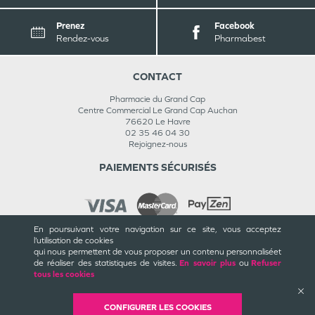
Prenez
Facebook
Rendez-vous
Pharmabest
CONTACT
Pharmacie du Grand Cap
Centre Commercial Le Grand Cap Auchan
76620
Le Havre
02 35 46 04 30
Rejoignez-nous
PAIEMENTS SÉCURISÉS
En poursuivant votre navigation sur ce site, vous acceptez
l’utilisation de cookies
INFORMATIONS
qui nous permettent de vous proposer un contenu personnalisé
et
de réaliser des statistiques de visites.
En savoir plus
ou
Refuser
CGU / CGV
tous les cookies
Mentions légales
Plan du site
Cookies et confidentialité
CONFIGURER LES COOKIES
Rappels de produits