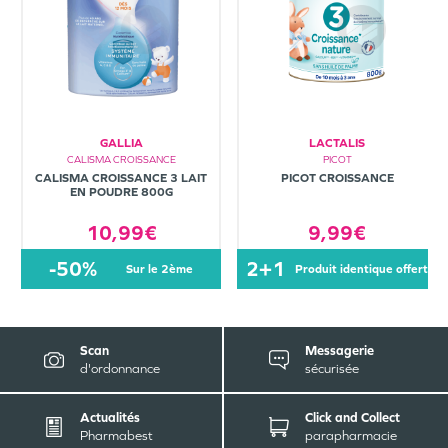
GALLIA
LACTALIS
CALISMA CROISSANCE
PICOT
CALISMA CROISSANCE 3 LAIT
PICOT CROISSANCE
EN POUDRE 800G
10,99€
9,99€
-50%
2+1
sur le 2ème
produit identique offert
Scan
Messagerie
d'ordonnance
sécurisée
Actualités
Click and Collect
Pharmabest
parapharmacie