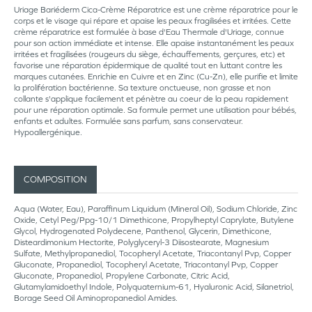
Uriage Bariéderm Cica-Crème Réparatrice est une crème réparatrice pour le
corps et le visage qui répare et apaise les peaux fragilisées et irritées. Cette
crème réparatrice est formulée à base d'Eau Thermale d'Uriage, connue
pour son action immédiate et intense. Elle apaise instantanément les peaux
irritées et fragilisées (rougeurs du siège, échauffements, gerçures, etc) et
favorise une réparation épidermique de qualité tout en luttant contre les
marques cutanées. Enrichie en Cuivre et en Zinc (Cu-Zn), elle purifie et limite
la prolifération bactérienne. Sa texture onctueuse, non grasse et non
collante s'applique facilement et pénètre au coeur de la peau rapidement
pour une réparation optimale. Sa formule permet une utilisation pour bébés,
enfants et adultes. Formulée sans parfum, sans conservateur.
Hypoallergénique.
COMPOSITION
Aqua (Water, Eau), Paraffinum Liquidum (Mineral Oil), Sodium Chloride, Zinc
Oxide, Cetyl Peg/Ppg-10/1 Dimethicone, Propylheptyl Caprylate, Butylene
Glycol, Hydrogenated Polydecene, Panthenol, Glycerin, Dimethicone,
Disteardimonium Hectorite, Polyglyceryl-3 Diisostearate, Magnesium
Sulfate, Methylpropanediol, Tocopheryl Acetate, Triacontanyl Pvp, Copper
Gluconate, Propanediol, Tocopheryl Acetate, Triacontanyl Pvp, Copper
Gluconate, Propanediol, Propylene Carbonate, Citric Acid,
Glutamylamidoethyl Indole, Polyquaternium-61, Hyaluronic Acid, Silanetriol,
Borage Seed Oil Aminopropanediol Amides.