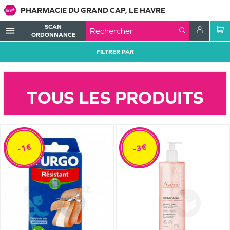
PHARMACIE DU GRAND CAP, LE HAVRE
SCAN
menu
ORDONNANCE
FILTRER PAR
TOUS LES PRODUITS
-1€
-3€