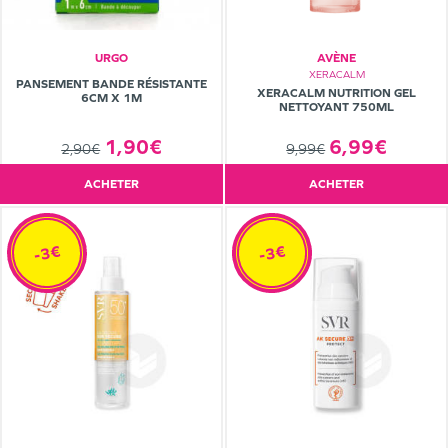
URGO
AVÈNE
XERACALM
PANSEMENT BANDE RÉSISTANTE
XERACALM NUTRITION GEL
6CM X 1M
NETTOYANT 750ML
6,99€
1,90€
9,99€
2,90€
ACHETER
ACHETER
-3€
-3€