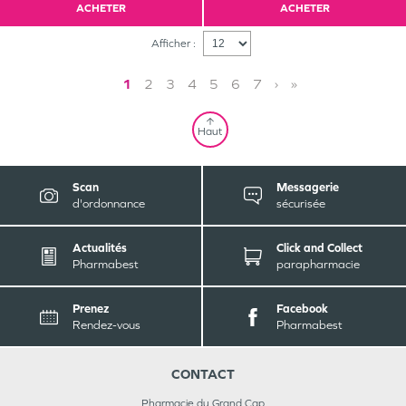
ACHETER
ACHETER
Afficher :
1
2
3
4
5
6
7
›
»
Haut
Scan
Messagerie
d'ordonnance
sécurisée
Actualités
Click and Collect
Pharmabest
parapharmacie
Prenez
Facebook
Rendez-vous
Pharmabest
CONTACT
Pharmacie du Grand Cap