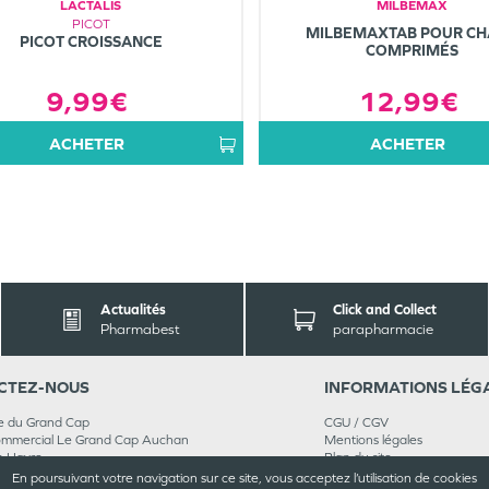
LACTALIS
MILBEMAX
PICOT
MILBEMAXTAB POUR CH
PICOT CROISSANCE
COMPRIMÉS
9,99€
12,99€
ACHETER
ACHETER
Actualités
Click and Collect
Pharmabest
parapharmacie
CT
EZ-NOUS
INFORMATIONS
LÉG
e du Grand Cap
CGU / CGV
ommercial Le Grand Cap Auchan
Mentions légales
e Havre
Plan du site
 04 30
Cookies et confidentialité
En poursuivant votre navigation sur ce site, vous acceptez l’utilisation de cookies