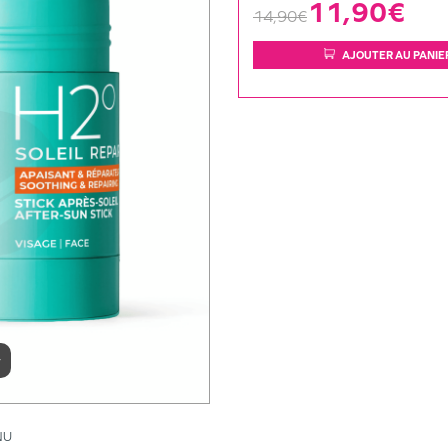
11,90€
14,90€
AJOUTER AU PANIE
r
NU