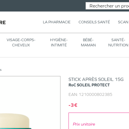
RE
LA PHARMACIE
CONSEILS SANTÉ
SCAN
VISAGE-CORPS-
HYGIÈNE-
BÉBÉ-
SANTÉ-
CHEVEUX
INTIMITÉ
MAMAN
NUTRITION
s
STICK APRÈS SOLEIL 15G
RoC
SOLEIL PROTECT
EAN:
1210000802385
-3€
Prix unitaire