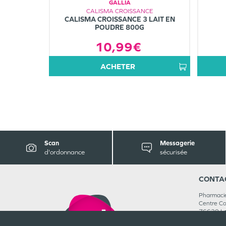
GALLIA
CALISMA CROISSANCE
CALISMA CROISSANCE 3 LAIT EN
POUDRE 800G
10,99€
ACHETER
Scan
Messagerie
d'ordonnance
sécurisée
CONTA
Pharmaci
Centre C
76620
L
02 35 46