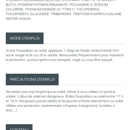
(HELIANTHUS ANNUUS SEED OIL). PENTAERYTHRITYL TETRA-DI-T-
BUTYL HYDROXYHYDROCINNAMATE. POLYAMIDE-3. SODIUM
CHLORIDE. TITANIUM DIOXIDE (CI 77891). TOCOPHEROL.
TOCOPHERYL GLUCOSIDE. TRIBEHENIN. TRIETHOXYCAPRYLYLSILANE.
WATER (AQUA)
MODE D’EMPLOI
Avant l'exposition au soleil, appliquer 1 doigt de Fluide minéral teinté 50+
sur le visage et le cou d'un adulte. Renouvelez fréquemment pour maintenir
la protection, surtout après avoir transpiré, nagé ou vous être essuyé.
PRÉCAUTIONS D’EMPLOI
Ne restez pas trop longtemps au soleil, même si vous utilisez un produit
solaire. L’abus de soleil est dangereux. Évitez l’exposition au soleil entre 11 h
et 16 h. N’exposez pas les bébés et les jeunes enfants directement au soleil.
Utilisez une protection vestimentaire (chapeau à large bord, lunettes, t-
shirt,...).
CONTENU