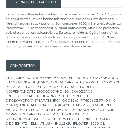
DESCRIPTION DU PRODUIT
Le parfait équilibre entre une très haute protection solaire UVB-UVA (courts
et longs) teintée, et une bonne tolérance pour les peaux intolérantes aux
filtres chimiques et aux parfums. Son complexe 100% minéral est stable. La
Provitamine E (Pré-tocophéryl), puissant antioxydant, offre une protection
cellulaire contre les radicaux libres. Sa texture fluide et légère hydrate* les
peaux sensibles et/ou intolérantes, et sa composition intégrant de l'Eau
thermale d'Avène, aux propriétés apaisantes et anti-irritantes, contribue au
confort quotidien. Sa teinte dorée unifie et illumine le teint.
COMPOSITION
ZINC OXIDE [NANO]. AVENE THERMAL SPRING WATER (AVENE AQUA).
TITANIUM DIOXIDE [NANO]. COCO-CAPRYLATE/CAPRATE. ISOPROPYL
PALMITATE. ISOCETYL STEAROYL STEARATE. ISODECYL
NEOPENTANOATE. ISODODECANE. ISOHEXADECANE.
TRIETHYLHEXANOIN. DICAPRYLYL ETHER. PEG-30
DIPOLYHYDROXYSTEARATE. IRON OXIDES (CI 77492) (CI 77491) (CI
77499). MICA. ALUMINA. STEARIC ACID. CAPRYLYL GLYCOL. PEG-
45/DODECYL GLYCOL COPOLYMER. SILICA [NANO]. BENZOIC ACID.
CAPRYLIC/CAPRIC TRIGLYCERIDE. DISODIUM EDTA.
DISTEARDIMONIUM HECTORITE. GLYCERYL BEHENATE. GLYCERYL
DIBEHENATE. HELIANTHUS ANNUUS (SUNFLOWER) SEED OIL