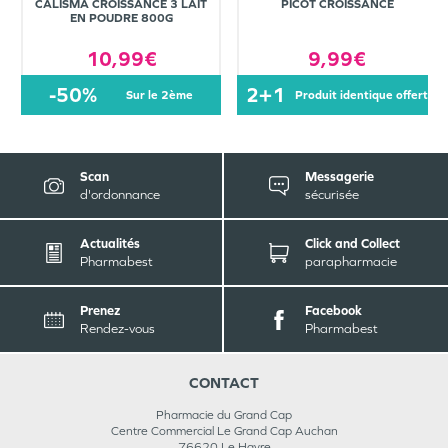
CALISMA CROISSANCE 3 LAIT
PICOT CROISSANCE
EN POUDRE 800G
10,99€
9,99€
-50%
2+1
sur le 2ème
produit identique offert
Scan
Messagerie
d'ordonnance
sécurisée
Actualités
Click and Collect
Pharmabest
parapharmacie
Prenez
Facebook
Rendez-vous
Pharmabest
CONTACT
Pharmacie du Grand Cap
Centre Commercial Le Grand Cap Auchan
76620
Le Havre