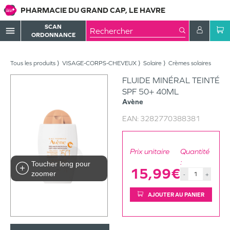
PHARMACIE DU GRAND CAP, LE HAVRE
SCAN
menu
ORDONNANCE
Tous les produits
VISAGE-CORPS-CHEVEUX
Solaire
Crèmes solaires
FLUIDE MINÉRAL TEINTÉ
SPF 50+ 40ML
Avène
EAN:
3282770388381
Prix unitaire
Quantité
:
Toucher long pour
15,99€
zoomer
-
+
AJOUTER AU PANIER