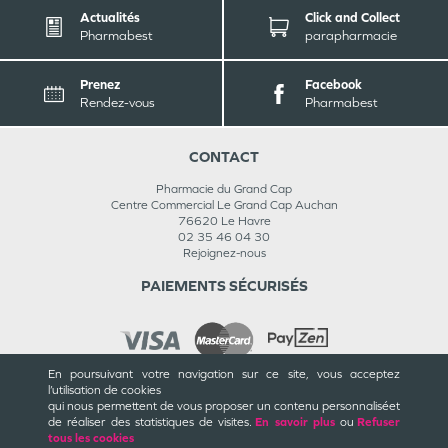
Actualités
Click and Collect
Pharmabest
parapharmacie
Prenez
Facebook
Rendez-vous
Pharmabest
CONTACT
Pharmacie du Grand Cap
Centre Commercial Le Grand Cap Auchan
76620
Le Havre
02 35 46 04 30
Rejoignez-nous
PAIEMENTS SÉCURISÉS
En poursuivant votre navigation sur ce site, vous acceptez
l’utilisation de cookies
INFORMATIONS
qui nous permettent de vous proposer un contenu personnalisé
et
de réaliser des statistiques de visites.
En savoir plus
ou
Refuser
CGU / CGV
tous les cookies
Mentions légales