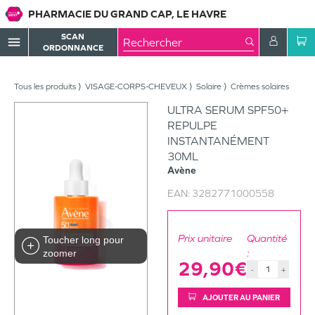
PHARMACIE DU GRAND CAP, LE HAVRE
SCAN
menu
ORDONNANCE
Tous les produits
VISAGE-CORPS-CHEVEUX
Solaire
Crèmes solaires
ULTRA SERUM SPF50+
REPULPE
INSTANTANÉMENT
30ML
Avène
EAN:
3282771000558
Prix unitaire
Quantité
Toucher long pour
:
zoomer
29,90€
-
+
AJOUTER AU PANIER