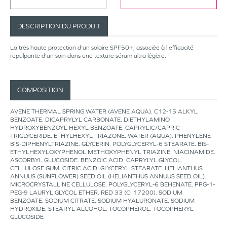
DESCRIPTION DU PRODUIT
La très haute protection d'un solaire SPF50+, associée à l'efficacité
repulpante d'un soin dans une texture sérum ultra légère.
COMPOSITION
AVENE THERMAL SPRING WATER (AVENE AQUA). C12-15 ALKYL
BENZOATE. DICAPRYLYL CARBONATE. DIETHYLAMINO
HYDROXYBENZOYL HEXYL BENZOATE. CAPRYLIC/CAPRIC
TRIGLYCERIDE. ETHYLHEXYL TRIAZONE. WATER (AQUA). PHENYLENE
BIS-DIPHENYLTRIAZINE. GLYCERIN. POLYGLYCERYL-6 STEARATE. BIS-
ETHYLHEXYLOXYPHENOL METHOXYPHENYL TRIAZINE. NIACINAMIDE.
ASCORBYL GLUCOSIDE. BENZOIC ACID. CAPRYLYL GLYCOL.
CELLULOSE GUM. CITRIC ACID. GLYCERYL STEARATE. HELIANTHUS
ANNUUS (SUNFLOWER) SEED OIL (HELIANTHUS ANNUUS SEED OIL).
MICROCRYSTALLINE CELLULOSE. POLYGLYCERYL-6 BEHENATE. PPG-1-
PEG-9 LAURYL GLYCOL ETHER. RED 33 (CI 17200). SODIUM
BENZOATE. SODIUM CITRATE. SODIUM HYALURONATE. SODIUM
HYDROXIDE. STEARYL ALCOHOL. TOCOPHEROL. TOCOPHERYL
GLUCOSIDE