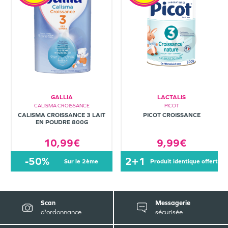
GALLIA
LACTALIS
CALISMA CROISSANCE
PICOT
CALISMA CROISSANCE 3 LAIT
PICOT CROISSANCE
EN POUDRE 800G
10,99€
9,99€
-50%
2+1
sur le 2ème
produit identique offert
Scan
Messagerie
d'ordonnance
sécurisée