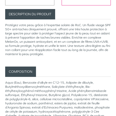
DESCRIPTION DU PRODUIT
Protégez votre peau grâce à l'expertise solaire de RoC. Un fluide visage SPF
50+ anti-taches cliniquement prouvé, offrant une très haute protection à
large spectre pour aider à protéger l'aspect jeune de la peau tout en aidant
à prévenir l'apparition de taches brunes visibles. Enrichie en complexe
MelanOx, un puissant antioxydant, et en un complexe de filtres UVA+UVB,
sa formule protège, hydrate et unifie le teint. Une texture ultra-légère au fini
non collant pour une réapplication facile tout au long de la journée, afin de
maintenir la peau protégée.
COMPOSITION
Aqua (Eau), Benzoate d'alkyle en C12-15, Adipate de dibutyle,
Butylméthoxydibenzoylméthane, Salicylate d'éthylhexyle, Bis-
éthylhexyloxyphénol méthoxyphényl triazine, Acide phénylbenzimidazole
sulfonique, Éthylhexyl triazone, Butylène glycol, Polysilicone-15, distéarate
de polyglycéryle-6, silice, cellulose microcristalline, copolymère VP/eicosène,
hyaluronate de sodium, panthénol, esters de jojoba, extrait de feuille
d’Argania Spinosa, extrait d’Echinacea Purpurea, maltodextrine, phosphate
de cétyle de potassium, hydroxyacétophénone, polyglycéryle-3 Cire
d'abeille, Acétate de tocophéryle, Allantoïne, Glycérine, PCA de sodium,