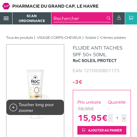
PHARMACIE DU GRAND CAP, LE HAVRE
SCAN
menu
ORDONNANCE
Tous les produits
VISAGE-CORPS-CHEVEUX
Solaire
Crèmes solaires
FLUIDE ANTI TACHES
SPF 50+ 50ML
RoC
SOLEIL PROTECT
EAN:
1210000801173
-3€
Prix unitaire
Quantité
Toucher long pour
18,95€
:
zoomer
15,95€
-
+
AJOUTER AU PANIER