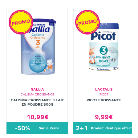
PROMO
PROMO
GALLIA
LACTALIS
CALISMA CROISSANCE
PICOT
CALISMA CROISSANCE 3 LAIT
PICOT CROISSANCE
EN POUDRE 800G
10,99€
9,99€
-50%
2+1
sur le 2ème
produit identique offert