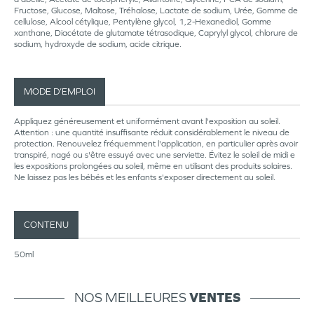
Fructose, Glucose, Maltose, Tréhalose, Lactate de sodium, Urée, Gomme de
cellulose, Alcool cétylique, Pentylène glycol, 1,2-Hexanediol, Gomme
xanthane, Diacétate de glutamate tétrasodique, Caprylyl glycol, chlorure de
sodium, hydroxyde de sodium, acide citrique.
MODE D’EMPLOI
Appliquez généreusement et uniformément avant l'exposition au soleil.
Attention : une quantité insuffisante réduit considérablement le niveau de
protection. Renouvelez fréquemment l'application, en particulier après avoir
transpiré, nagé ou s'être essuyé avec une serviette. Évitez le soleil de midi e
les expositions prolongées au soleil, même en utilisant des produits solaires.
Ne laissez pas les bébés et les enfants s'exposer directement au soleil.
CONTENU
50ml
NOS MEILLEURES
VENTES