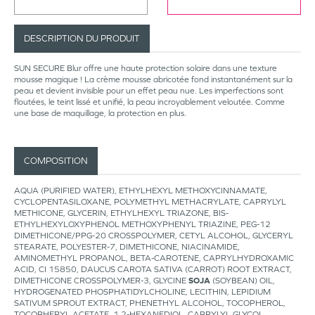
DESCRIPTION DU PRODUIT
SUN SECURE Blur offre une haute protection solaire dans une texture
mousse magique ! La crème mousse abricotée fond instantanément sur la
peau et devient invisible pour un effet peau nue. Les imperfections sont
floutées, le teint lissé et unifié, la peau incroyablement veloutée. Comme
une base de maquillage, la protection en plus.
COMPOSITION
AQUA (PURIFIED WATER), ETHYLHEXYL METHOXYCINNAMATE,
CYCLOPENTASILOXANE, POLYMETHYL METHACRYLATE, CAPRYLYL
METHICONE, GLYCERIN, ETHYLHEXYL TRIAZONE, BIS-
ETHYLHEXYLOXYPHENOL METHOXYPHENYL TRIAZINE, PEG-12
DIMETHICONE/PPG-20 CROSSPOLYMER, CETYL ALCOHOL, GLYCERYL
STEARATE, POLYESTER-7, DIMETHICONE, NIACINAMIDE,
AMINOMETHYL PROPANOL, BETA-CAROTENE, CAPRYLHYDROXAMIC
ACID, CI 15850, DAUCUS CAROTA SATIVA (CARROT) ROOT EXTRACT,
DIMETHICONE CROSSPOLYMER-3, GLYCINE
SOJA
(SOYBEAN) OIL,
HYDROGENATED PHOSPHATIDYLCHOLINE, LECITHIN, LEPIDIUM
SATIVUM SPROUT EXTRACT, PHENETHYL ALCOHOL, TOCOPHEROL,
TOCOPHERYL ACETATE, 1,2-HEXANEDIOL, CAPRYLYL GLYCOL,