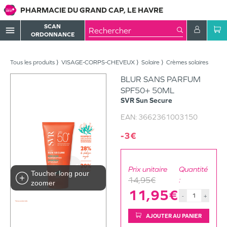
PHARMACIE DU GRAND CAP, LE HAVRE
SCAN
menu
ORDONNANCE
Tous les produits
VISAGE-CORPS-CHEVEUX
Solaire
Crèmes solaires
BLUR SANS PARFUM
SPF50+ 50ML
SVR
Sun Secure
EAN:
3662361003150
-3€
Prix unitaire
Quantité
Toucher long pour
14,95€
:
zoomer
11,95€
-
+
AJOUTER AU PANIER