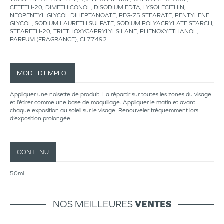
CETETH-20, DIMETHICONOL, DISODIUM EDTA, LYSOLECITHIN,
NEOPENTYL GLYCOL DIHEPTANOATE, PEG-75 STEARATE, PENTYLENE
GLYCOL, SODIUM LAURETH SULFATE, SODIUM POLYACRYLATE STARCH,
STEARETH-20, TRIETHOXYCAPRYLYLSILANE, PHENOXYETHANOL,
PARFUM (FRAGRANCE), CI 77492
MODE D’EMPLOI
Appliquer une noisette de produit. La répartir sur toutes les zones du visage
et l’étirer comme une base de maquillage. Appliquer le matin et avant
chaque exposition au soleil sur le visage. Renouveler fréquemment lors
d’exposition prolongée.
CONTENU
50ml
NOS MEILLEURES
VENTES