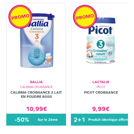
PROMO
PROMO
GALLIA
LACTALIS
CALISMA CROISSANCE
PICOT
CALISMA CROISSANCE 3 LAIT
PICOT CROISSANCE
EN POUDRE 800G
10,99€
9,99€
-50%
2+1
sur le 2ème
produit identique offert