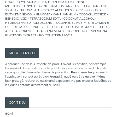
DIISOPROPYL ADIPATE - BIS-ETHYLHEXYLOXYPHENOL
METHOXYPHENYL TRIAZINE - TRIACONTANYL PVP - GLYCERIN - C20-
22 ALKYL PHOSPHATE - C20-22 ALCOHOLS - DECYL GLUCOSIDE -
BUTYLENE GLYCOL - GLUCOSE - XANTHAN GUM - COCO-GLUCOSIDE -
BENZOIC ACID - TETRASODIUM EDTA - COCONUT ALCOHOL -
HYDROGENATED POLYDECENE - TOCOPHERYL ACETATE - o CYMEN-5-
OL - TREHALOSE - PROPYLENE GLYCOL - SODIUM HYDROXIDE - CITRIC
ACID - ASCORBYL TETRAISOPALMITATE - TOCOPHEROL - SPIRULINA
PLATENSIS EXTRACT - POLYQUATERNIUM-51
MODE D’EMPLOI
Appliquer une dose suffisante de produit avant l'exposition, par exemple
l'équivalent d'une cuillère à café pour le visage et le cou. La réduction de
cette quantité diminue le niveau de protection. Renouveler fréquemment
l'application, surtout après avoir transpiré, nagé ou s'être essuyé. Même
bien protégé, réduire au maximum l'exposition. Ne pas exposer les bébés et
les jeunes enfants directement au soleil.
CONTENU
50ml