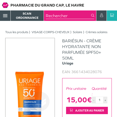
PHARMACIE DU GRAND CAP, LE HAVRE
SCAN
menu
ORDONNANCE
Tous les produits
VISAGE-CORPS-CHEVEUX
Solaire
Crèmes solaires
BARIÉSUN - CRÈME
HYDRATANTE NON
PARFUMÉE SPF50+
50ML
Uriage
EAN:
3661434028076
Prix unitaire
Quantité
:
15,00€
-
+
AJOUTER AU PANIER