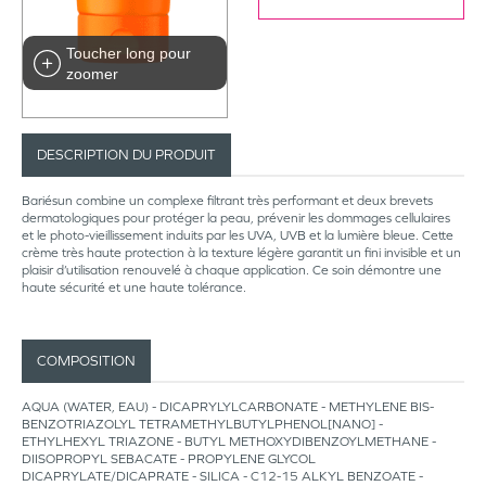
Toucher long pour
zoomer
DESCRIPTION DU PRODUIT
Bariésun combine un complexe filtrant très performant et deux brevets
dermatologiques pour protéger la peau, prévenir les dommages cellulaires
et le photo-vieillissement induits par les UVA, UVB et la lumière bleue. Cette
crème très haute protection à la texture légère garantit un fini invisible et un
plaisir d’utilisation renouvelé à chaque application. Ce soin démontre une
haute sécurité et une haute tolérance.
COMPOSITION
AQUA (WATER, EAU) - DICAPRYLYLCARBONATE - METHYLENE BIS-
BENZOTRIAZOLYL TETRAMETHYLBUTYLPHENOL[NANO] -
ETHYLHEXYL TRIAZONE - BUTYL METHOXYDIBENZOYLMETHANE -
DIISOPROPYL SEBACATE - PROPYLENE GLYCOL
DICAPRYLATE/DICAPRATE - SILICA - C12-15 ALKYL BENZOATE -