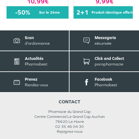
10,99€
9,99€
-50%
2+1
sur le 2ème
produit identique offert
Scan
Messagerie
d'ordonnance
sécurisée
Actualités
Click and Collect
Pharmabest
parapharmacie
Prenez
Facebook
Rendez-vous
Pharmabest
CONTACT
Pharmacie du Grand Cap
Centre Commercial Le Grand Cap Auchan
76620
Le Havre
02 35 46 04 30
Rejoignez-nous