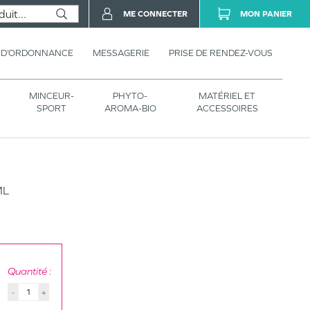
ME CONNECTER
MON PANIER
 D’ORDONNANCE
MESSAGERIE
PRISE DE RENDEZ-VOUS
MINCEUR-
PHYTO-
MATÉRIEL ET
SPORT
AROMA-BIO
ACCESSOIRES
ML
Quantité :
-
+