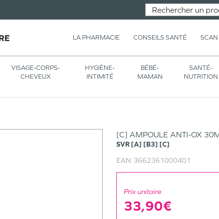
RE
LA PHARMACIE
CONSEILS SANTÉ
SCAN
VISAGE-CORPS-
HYGIÈNE-
BÉBÉ-
SANTÉ-
CHEVEUX
INTIMITÉ
MAMAN
NUTRITION
[C] AMPOULE ANTI-OX 30
SVR
[A] [B3] [C]
EAN:
3662361000401
Prix unitaire
33,90€