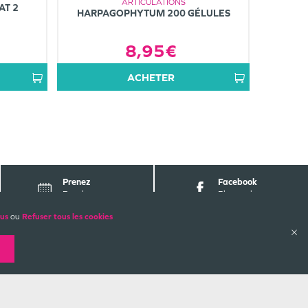
ARTICULATIONS
AT 2
HARPAGOPHYTUM 200 GÉLULES
8,95€
ACHETER
Prenez
Facebook
Rendez-vous
Pharmabest
lus
ou
Refuser tous les cookies
ALES
PAIEMENTS SÉCURISÉS