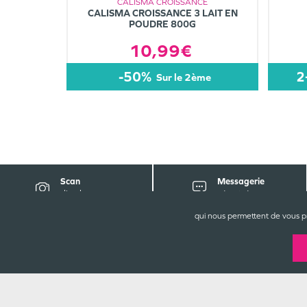
CALISMA CROISSANCE
CALISMA CROISSANCE 3 LAIT EN
POUDRE 800G
10,99€
-50%
2
sur le 2ème
Scan
Messagerie
d'ordonnance
sécurisée
qui nous permettent de vous p
CONTA
Pharmaci
Centre C
76620
L
02 35 46
Rejoignez