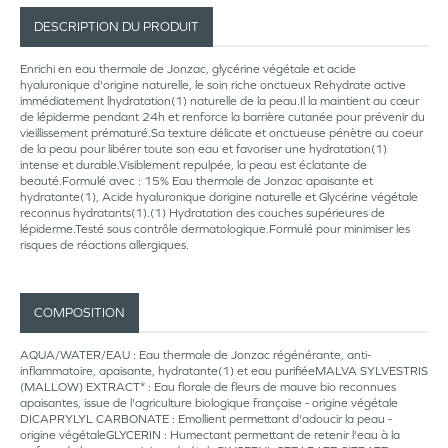
DESCRIPTION DU PRODUIT
Enrichi en eau thermale de Jonzac, glycérine végétale et acide
hyaluronique d'origine naturelle, le soin riche onctueux Rehydrate active
immédiatement lhydratation(1) naturelle de la peau.Il la maintient au cœur
de lépiderme pendant 24h et renforce la barrière cutanée pour prévenir du
vieillissement prématuré.Sa texture délicate et onctueuse pénètre au coeur
de la peau pour libérer toute son eau et favoriser une hydratation(1)
intense et durable.Visiblement repulpée, la peau est éclatante de
beauté.Formulé avec : 15% Eau thermale de Jonzac apaisante et
hydratante(1), Acide hyaluronique dorigine naturelle et Glycérine végétale
reconnus hydratants(1).(1) Hydratation des couches supérieures de
lépiderme.Testé sous contrôle dermatologique.Formulé pour minimiser les
risques de réactions allergiques.
COMPOSITION
AQUA/WATER/EAU : Eau thermale de Jonzac régénérante, anti-
inflammatoire, apaisante, hydratante(1) et eau purifiéeMALVA SYLVESTRIS
(MALLOW) EXTRACT* : Eau florale de fleurs de mauve bio reconnues
apaisantes, issue de l'agriculture biologique française - origine végétale
DICAPRYLYL CARBONATE : Emollient permettant d'adoucir la peau -
origine végétaleGLYCERIN : Humectant permettant de retenir l'eau à la