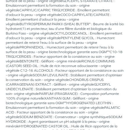
surface de la peau - origine végétaleGLYCERYL STEARATE CITRATE :
Emulsionnant permettant la formation du soin - origine
végétaleCAPRYLIC/CAPRIC TRIGLYCERIDE : Emollient permettant
d'adoucir la peau - origine végétaleCOCO-CAPRYLATE/CAPRATE :
Emollient permettant d'adoucir la peau - origine
végétaleBUTYROSPERMUM PARKII (SHEA) BUTTER* : Beurre de karité bio
hydratant(1) et protecteur, issu d'une filière durable et biologique du
Burkina Faso - origine végétaleOCTYLDODECANOL : Emollient permettant
d'adoucir la peau - origine végétalePENTYLENE GLYCOL : Humectant
permettant de retenir l'eau à la surface de la peau - origine
végétalePROPANEDIOL : Humectant permettant de retenir l'eau à la
surface de la peau - origine biotechnologique garantie sans OGM**C10-18
TRIGLYCERIDES : Facteur apportant de la consistance au soin - orgine
végétaleBENTONITE : Gélifiant - origine minéraleRICINUS COMMUNIS
(CASTOR) SEED OIL : Huile de ricin reconnue adoucissante - origine
végétale C12-16 ALCOHOLS : Facteur apportant de la consistance au soin
- origine végétaleSODIUM LEVULINATE : Stabilisant permettant d'optimiser
la conservation du soin - origine végétaleCHONDRUS CRISPUS
(CARRAGEENAN) EXTRACT : Gélifiant - origine végétaleGLYCERYL
UNDECYLENATE : Stabilisant permettant d'optimiser la conservation du
soin- origine végétalePARFUM (FRAGRANCE) : Composition parfumante
100% d'origine naturelleXANTHAN GUM : Gélifiant - origine
biotechnologique garantie sans OGM**HYDROGENATED LECITHIN :
Emulsionnant permettant la formation du soin - origine végétalePALMITIC
ACID : Facteur apportant de la consistance au soin - origine
végétaleSODIUM BENZOATE : Conservateur - origine synthétiqueSODIUM
HYDROXIDE : Agent garantissant un pH adapté à la peau - origine
minéraleHYDROGENATED CASTOR OIL : Huile de Ricin apportant de la