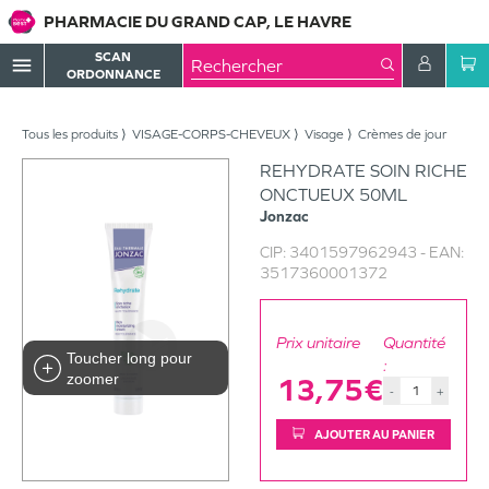
PHARMACIE DU GRAND CAP, LE HAVRE
SCAN
menu
ORDONNANCE
Tous les produits
VISAGE-CORPS-CHEVEUX
Visage
Crèmes de jour
REHYDRATE SOIN RICHE
ONCTUEUX 50ML
Jonzac
CIP:
3401597962943
- EAN:
3517360001372
Prix unitaire
Quantité
Toucher long pour
:
zoomer
13,75€
-
+
AJOUTER AU PANIER