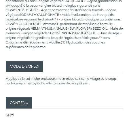
consistance au soin - origine végétaleLACTIC ACID : Agent garantissant un
pH adapté à la peau - origine biotechnologique garantie sans
OGM**PHYTIC ACID : Agent permettant de stabiliser la formule - origine
végétaleSODIUM HYALURONATE : Acide hyaluronique de haut poids
moléculaire reconnu hydratant(1) - origine biotechnologique garantie sans
OGM**TOCOPHEROL : Vitamine E permettant de stabiliser la formule -
origine végétaleHELIANTHUS ANNUUS (SUNFLOWER) SEED OIL : Huile de
tournesol - origine végétaleGLYCINE
SOJA
(SOYBEAN) OIL : Huile de
soja
-
origine végétale* Ingrédients issus de l'agriculture biologique.** sans
Organisme Génétiquement Modifié.(1) Hydratation des couches
supérieures de l'épiderme.
MODE D’EMPLOI
Appliquez le soin riche onctueux matin et/ou soir sur le visage et le coup
parfaitement nettoyés.Excellente base de maquillage.
CONTENU
50ml