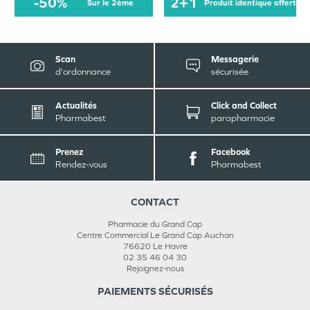
-50%
2+1
sur le 2ème
produit identique offert
Scan
Messagerie
d'ordonnance
sécurisée
Actualités
Click and Collect
Pharmabest
parapharmacie
Prenez
Facebook
Rendez-vous
Pharmabest
CONTACT
Pharmacie du Grand Cap
Centre Commercial Le Grand Cap Auchan
76620
Le Havre
02 35 46 04 30
Rejoignez-nous
PAIEMENTS SÉCURISÉS